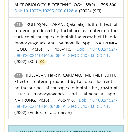
MICROBIOLOGY BIOTECHNOLOGY, 33(9), , 796-800.
Doi: 10.1007/s10295-006-0128-x
, (2006), (SCI)
KULEAŞAN HAKAN, Çakmakçı lütfü, Effect of
21
reuterin produced by Lactobacillus reuteri on the
surface of sausages to inhibit the growth of Listeria
monocytogenes and Salmonella spp.. NAHRUNG-
FOOD, 46(6), , 408-410.
Doi: 10.1002/1521-
3803(20021101)46:6408::AID-FOOD4083.0.CO2-T
,
(2002), (SCI)
Q2
KULEAŞAN Hakan, ÇAKMAKÇI MEHMET LÜTFÜ,
22
Effect of reuterin produced by Lactobacillus reuteri
on the surface of sausages to inhibit the growth of
Listeria monocytogenes and Salmonella spp..
NAHRUNG, 46(6), , 408-410.
Doi: 10.1002/1521-
3803(20021101)46:6408::AID-FOOD4083.0.CO2-T
,
(2002), (Endekste taranmıyor)