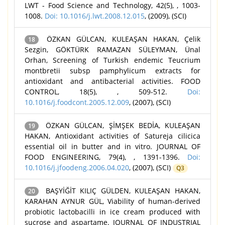
LWT - Food Science and Technology, 42(5), , 1003-
1008.
Doi: 10.1016/j.lwt.2008.12.015
, (2009), (SCI)
ÖZKAN GÜLCAN, KULEAŞAN HAKAN, Çelik
18
Sezgin, GÖKTÜRK RAMAZAN SÜLEYMAN, Ünal
Orhan, Screening of Turkish endemic Teucrium
montbretii subsp pamphylicum extracts for
antioxidant and antibacterial activities. FOOD
CONTROL, 18(5), , 509-512.
Doi:
10.1016/j.foodcont.2005.12.009
, (2007), (SCI)
ÖZKAN GÜLCAN, ŞİMŞEK BEDİA, KULEAŞAN
19
HAKAN, Antioxidant activities of Satureja cilicica
essential oil in butter and in vitro. JOURNAL OF
FOOD ENGINEERING, 79(4), , 1391-1396.
Doi:
10.1016/j.jfoodeng.2006.04.020
, (2007), (SCI)
Q3
BAŞYİĞİT KILIÇ GÜLDEN, KULEAŞAN HAKAN,
20
KARAHAN AYNUR GÜL, Viability of human-derived
probiotic lactobacilli in ice cream produced with
sucrose and aspartame. JOURNAL OF INDUSTRIAL