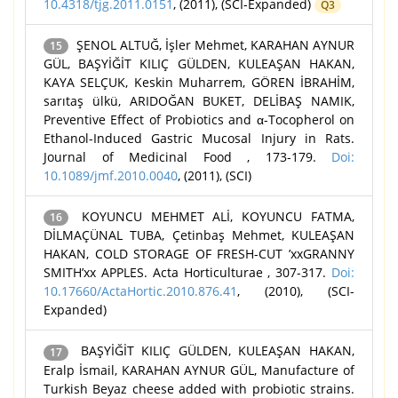
10.4318/tjg.2011.0151
, (2011), (SCI-Expanded)
Q3
ŞENOL ALTUĞ, İşler Mehmet, KARAHAN AYNUR
15
GÜL, BAŞYİĞİT KILIÇ GÜLDEN, KULEAŞAN HAKAN,
KAYA SELÇUK, Keskin Muharrem, GÖREN İBRAHİM,
sarıtaş ülkü, ARIDOĞAN BUKET, DELİBAŞ NAMIK,
Preventive Effect of Probiotics and α-Tocopherol on
Ethanol-Induced Gastric Mucosal Injury in Rats.
Journal of Medicinal Food , 173-179.
Doi:
10.1089/jmf.2010.0040
, (2011), (SCI)
KOYUNCU MEHMET ALİ, KOYUNCU FATMA,
16
DİLMAÇÜNAL TUBA, Çetinbaş Mehmet, KULEAŞAN
HAKAN, COLD STORAGE OF FRESH-CUT ’xxGRANNY
SMITH’xx APPLES. Acta Horticulturae , 307-317.
Doi:
10.17660/ActaHortic.2010.876.41
, (2010), (SCI-
Expanded)
BAŞYİĞİT KILIÇ GÜLDEN, KULEAŞAN HAKAN,
17
Eralp İsmail, KARAHAN AYNUR GÜL, Manufacture of
Turkish Beyaz cheese added with probiotic strains.