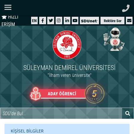
Ana Sayfa
HIZLI
ÜNİVERSİTEMİZ
EN
Rektöre Sor
ERİŞİM
AKADEMİK
ÖĞRENCİ
İDARİ
SÜLEYMAN DEMIREL ÜNIVERSITESI
ARAŞTIRMA
"İlham veren üniversite"
HASTANELER
INTERNATIONAL
KİŞİSEL BİLGİLER