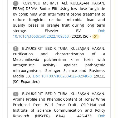
KOYUNCU MEHMET ALİ, KULEAŞAN HAKAN,
4
ERBAŞ DERYA, Bodur Elif, Using low dose fungicide
by combining with intermittent ozone treatment to
reduce fungicide residue, microbial load and
quality losses in orange fruit during long term
storage. Elsevier BV
Doi:
10.1016/j.foodcont.2022.109363
, (2023), (SCI)
Q1
BÜYÜKSIRIT BEDİR TUBA, KULEAŞAN HAKAN,
5
Purification and characterization of a
Metschnikowia pulcherrima killer toxin with
antagonistic activity against pathogenic
microorganisms. Springer Science and Business
Media LLC
Doi: 10.1007/s00203-022-02940-8
, (2022),
(SCI-Expanded)
BÜYÜKSIRIT BEDİR TUBA, KULEAŞAN HAKAN,
6
Aroma Profile and Phenolic Content of Honey Wine
Produced from Wild Rose Fruit. CSIR-National
Institute of Science Communication and Policy
Research (NIScPR), 81(4), , 426-433.
Doi: