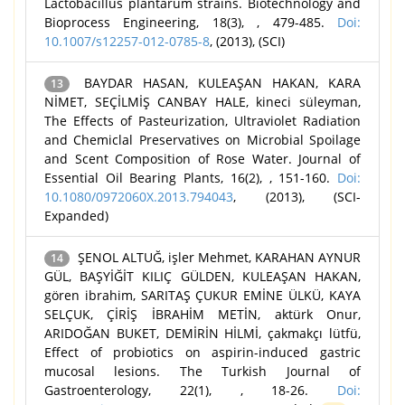
Lactobacillus plantarum strains. Biotechnology and
Bioprocess Engineering, 18(3), , 479-485.
Doi:
10.1007/s12257-012-0785-8
, (2013), (SCI)
BAYDAR HASAN, KULEAŞAN HAKAN, KARA
13
NİMET, SEÇİLMİŞ CANBAY HALE, kineci süleyman,
The Effects of Pasteurization, Ultraviolet Radiation
and Chemiclal Preservatives on Microbial Spoilage
and Scent Composition of Rose Water. Journal of
Essential Oil Bearing Plants, 16(2), , 151-160.
Doi:
10.1080/0972060X.2013.794043
, (2013), (SCI-
Expanded)
ŞENOL ALTUĞ, işler Mehmet, KARAHAN AYNUR
14
GÜL, BAŞYİĞİT KILIÇ GÜLDEN, KULEAŞAN HAKAN,
gören ibrahim, SARITAŞ ÇUKUR EMİNE ÜLKÜ, KAYA
SELÇUK, ÇİRİŞ İBRAHİM METİN, aktürk Onur,
ARIDOĞAN BUKET, DEMİRİN HİLMİ, çakmakçı lütfü,
Effect of probiotics on aspirin-induced gastric
mucosal lesions. The Turkish Journal of
Gastroenterology, 22(1), , 18-26.
Doi: