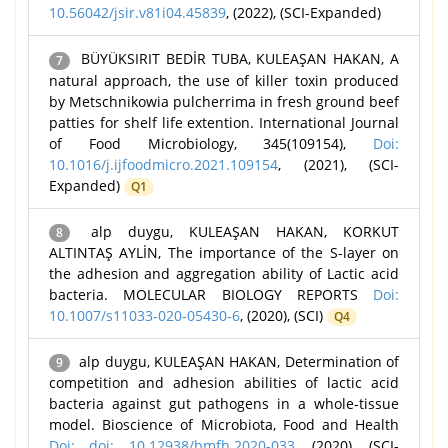
10.56042/jsir.v81i04.45839
, (2022), (SCI-Expanded)
BÜYÜKSIRIT BEDİR TUBA, KULEAŞAN HAKAN, A
7
natural approach, the use of killer toxin produced
by Metschnikowia pulcherrima in fresh ground beef
patties for shelf life extention. International Journal
of Food Microbiology, 345(109154),
Doi:
10.1016/j.ijfoodmicro.2021.109154
, (2021), (SCI-
Expanded)
Q1
alp duygu, KULEAŞAN HAKAN, KORKUT
8
ALTINTAŞ AYLİN, The importance of the S-layer on
the adhesion and aggregation ability of Lactic acid
bacteria. MOLECULAR BIOLOGY REPORTS
Doi:
10.1007/s11033-020-05430-6
, (2020), (SCI)
Q4
alp duygu, KULEAŞAN HAKAN, Determination of
9
competition and adhesion abilities of lactic acid
bacteria against gut pathogens in a whole-tissue
model. Bioscience of Microbiota, Food and Health
Doi: doi: 10.12938/bmfh.2020-033
, (2020), (SCI-