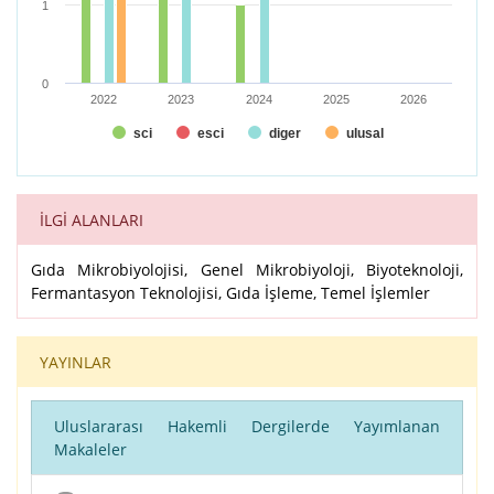
1
0
2022
2023
2024
2025
2026
sci
esci
diger
ulusal
End of interactive chart.
İLGİ ALANLARI
Gıda Mikrobiyolojisi, Genel Mikrobiyoloji, Biyoteknoloji,
Fermantasyon Teknolojisi, Gıda İşleme, Temel İşlemler
YAYINLAR
Uluslararası Hakemli Dergilerde Yayımlanan
Makaleler