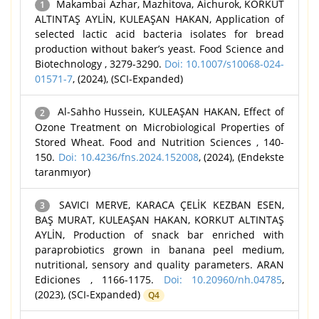
Makambai Azhar, Mazhitova, Aichurok, KORKUT
1
ALTINTAŞ AYLİN, KULEAŞAN HAKAN, Application of
selected lactic acid bacteria isolates for bread
production without baker’s yeast. Food Science and
Biotechnology , 3279-3290.
Doi: 10.1007/s10068-024-
01571-7
, (2024), (SCI-Expanded)
Al-Sahho Hussein, KULEAŞAN HAKAN, Effect of
2
Ozone Treatment on Microbiological Properties of
Stored Wheat. Food and Nutrition Sciences , 140-
150.
Doi: 10.4236/fns.2024.152008
, (2024), (Endekste
taranmıyor)
SAVICI MERVE, KARACA ÇELİK KEZBAN ESEN,
3
BAŞ MURAT, KULEAŞAN HAKAN, KORKUT ALTINTAŞ
AYLİN, Production of snack bar enriched with
paraprobiotics grown in banana peel medium,
nutritional, sensory and quality parameters. ARAN
Ediciones , 1166-1175.
Doi: 10.20960/nh.04785
,
(2023), (SCI-Expanded)
Q4