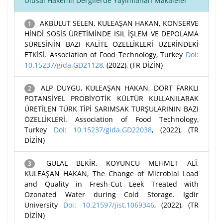
Ulusal Hakemli Dergilerde Yayımlanan Makaleler
AKBULUT SELEN, KULEAŞAN HAKAN, KONSERVE
1
HİNDİ SOSİS ÜRETİMİNDE ISIL İŞLEM VE DEPOLAMA
SÜRESİNİN BAZI KALİTE ÖZELLİKLERİ ÜZERİNDEKİ
ETKİSİ. Association of Food Technology, Turkey
Doi:
10.15237/gida.GD21128
, (2022), (TR DİZİN)
ALP DUYGU, KULEAŞAN HAKAN, DÖRT FARKLI
2
POTANSİYEL PROBİYOTİK KÜLTÜR KULLANILARAK
ÜRETİLEN TÜRK TİPİ SARIMSAK TURŞULARININ BAZI
ÖZELLİKLERİ. Association of Food Technology,
Turkey
Doi: 10.15237/gida.GD22038
, (2022), (TR
DİZİN)
GÜLAL BEKİR, KOYUNCU MEHMET ALİ,
3
KULEAŞAN HAKAN, The Change of Microbial Load
and Quality in Fresh-Cut Leek Treated with
Ozonated Water during Cold Storage. Igdir
University
Doi: 10.21597/jist.1069346
, (2022), (TR
DİZİN)