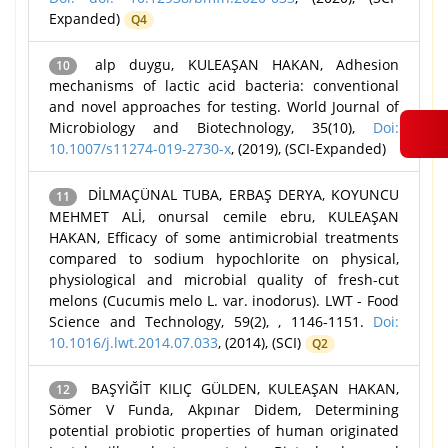
Expanded)
Q4
alp duygu, KULEAŞAN HAKAN, Adhesion
10
mechanisms of lactic acid bacteria: conventional
and novel approaches for testing. World Journal of
Microbiology and Biotechnology, 35(10),
Doi:
10.1007/s11274-019-2730-x
, (2019), (SCI-Expanded)
DİLMAÇÜNAL TUBA, ERBAŞ DERYA, KOYUNCU
11
MEHMET ALİ, onursal cemile ebru, KULEAŞAN
HAKAN, Efficacy of some antimicrobial treatments
compared to sodium hypochlorite on physical,
physiological and microbial quality of fresh-cut
melons (Cucumis melo L. var. inodorus). LWT - Food
Science and Technology, 59(2), , 1146-1151.
Doi:
10.1016/j.lwt.2014.07.033
, (2014), (SCI)
Q2
BAŞYİĞİT KILIÇ GÜLDEN, KULEAŞAN HAKAN,
12
Sömer V Funda, Akpınar Didem, Determining
potential probiotic properties of human originated