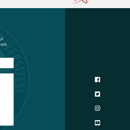
uk
ürede