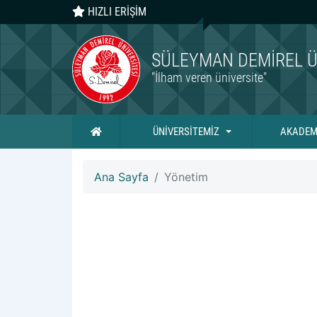
HIZLI ERİŞİM
SÜLEYMAN DEMIREL Ü
"İlham veren üniversite"
Ana Sayfa
ÜNİVERSİTEMİZ
AKADEM
Ana Sayfa
Yönetim