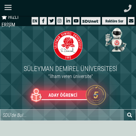
Ana Sayfa
HIZLI
ÜNİVERSİTEMİZ
EN
Rektöre Sor
ERİŞİM
AKADEMİK
ÖĞRENCİ
İDARİ
SÜLEYMAN DEMIREL ÜNIVERSITESI
ARAŞTIRMA
"İlham veren üniversite"
HASTANELER
INTERNATIONAL
Suleyman Demirel Unive