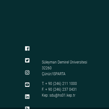
Süleyman Demirel Üniversitesi
32260
Çünür/ISPARTA
T. + 90 (246) 211 1000
F. + 90 (246) 237 0431
Kep: sdu@hs01.kep.tr