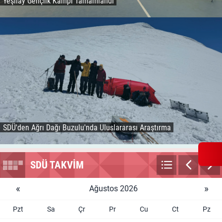
Yeşilay Gençlik Kampı Tamamlandı
SDÜ'den Ağrı Dağı Buzulu'nda Uluslararası Araştırma
SDÜ TAKVİM
«
»
Ağustos 2026
Pzt
Sa
Çr
Pr
Cu
Ct
Pz