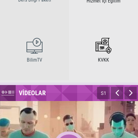
Hizmet İçi Eğitim
BilimTV
KVKK
VİDEOLAR
S1