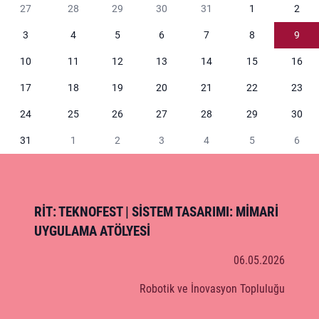
Etkinlik takvimi
27
28
29
30
31
1
2
3
4
5
6
7
8
9
10
11
12
13
14
15
16
17
18
19
20
21
22
23
24
25
26
27
28
29
30
31
1
2
3
4
5
6
RİT: TEKNOFEST | SISTEM TASARIMI: MIMARI
UYGULAMA ATÖLYESI
06.05.2026
Robotik ve İnovasyon Topluluğu