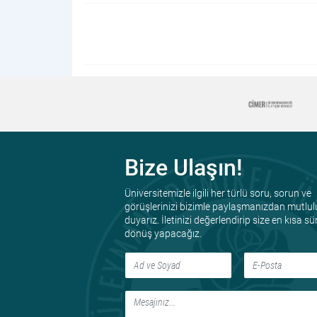
Bize Ulaşın!
Üniversitemizle ilgili her türlü soru, sorun ve
görüşlerinizi bizimle paylaşmanızdan mutlul
duyarız. İletinizi değerlendirip size en kısa s
dönüş yapacağız.