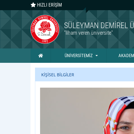
HIZLI ERİŞİM
SÜLEYMAN DEMIREL Ü
"İlham veren üniversite"
Ana Sayfa
ÜNİVERSİTEMİZ
AKADEM
KİŞİSEL BİLGİLER