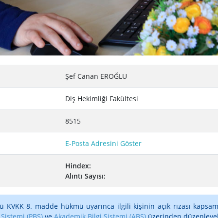
Şef Canan EROĞLU
Diş Hekimliği Fakültesi
8515
E-Posta Adresini Göster
Hindex:
Alıntı Sayısı:
ü KVKK 8. madde hükmü uyarınca ilgili kişinin açık rızası kapsam
 Sistemi (PBS)
ve
Akademik Bilgi Sistemi (ABS)
üzerinden düzenleyebi