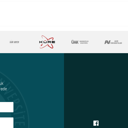
uk
ürede