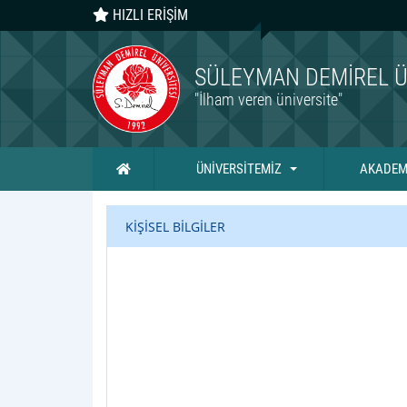
HIZLI ERİŞİM
SÜLEYMAN DEMIREL Ü
"İlham veren üniversite"
Ana Sayfa
ÜNİVERSİTEMİZ
AKADEM
KİŞİSEL BİLGİLER