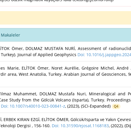
 Makaleler
OK Ömer, DOLMAZ MUSTAFA NURİ, Assessment of radionuclide c
 Turkey). Journal of Applied Geophysics
Doi: 10.1016/j.jappgeo.202
s Marie, ELİTOK Ömer, Noret Aurélie, Grégoire Michel, André A
r area, West Anatolia, Turkey. Arabian Journal of Geosciences, 9(
ilmaz Muhammet, DOLMAZ Mustafa Nuri, Mineralogical and Pet
 Case Study from the Gölcük Volcano (Isparta), Turkey. Proceeding
.
Doi: 10.1007/s40010-023-00841-z
, (2023), (SCI-Expanded)
Q4
EK KIRAN EZGİ, ELİTOK ÖMER, Gölcük/Isparta ve Yakın Çevresind
eknoloji Dergisi , 156-160.
Doi: 10.31590/ejosat.1168183
, (2022), (Di