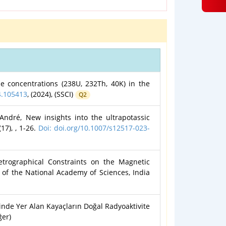
oncentrations (238U, 232Th, 40K) in the
4.105413
, (2024), (SSCI)
Q2
ndré, New insights into the ultrapotassic
17), , 1-26.
Doi: doi.org/10.1007/s12517-023-
rographical Constraints on the Magnetic
s of the National Academy of Sciences, India
e Yer Alan Kayaçların Doğal Radyoaktivite
ğer)