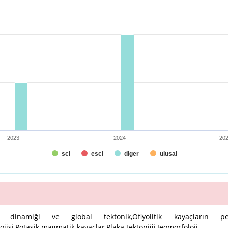
 0 to 3.
2023
2024
20
sci
esci
diger
ulusal
anto dinamiği ve global tektonik,Ofiyolitik kayaçların pet
ojisi,Potasik magmatik kayaçlar,Plaka tektoniği,Jeomorfoloji