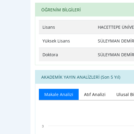
ÖĞRENİM BİLGİLERİ
Lisans
HACETTEPE ÜNİVER
Yüksek Lisans
SÜLEYMAN DEMİREL
Doktora
SÜLEYMAN DEMİREL
AKADEMİK YAYIN ANALİZLERİ (Son 5 Yıl)
Makale Analizi
Atıf Analizi
Ulusal Bi
Makale Analizi
Bar chart with 4 data series.
3
View as data table, Makale Analizi