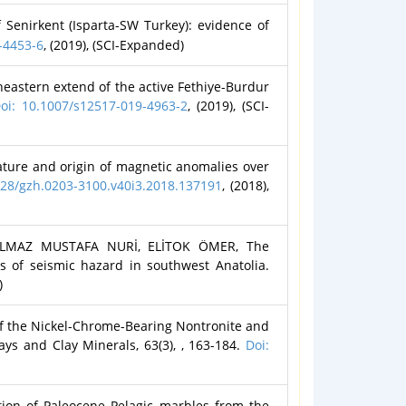
Senirkent (Isparta-SW Turkey): evidence of
-4453-6
, (2019), (SCI-Expanded)
astern extend of the active Fethiye-Burdur
oi: 10.1007/s12517-019-4963-2
, (2019), (SCI-
e and origin of magnetic anomalies over
028/gzh.0203-3100.v40i3.2018.137191
, (2018),
LMAZ MUSTAFA NURİ, ELİTOK ÖMER, The
is of seismic hazard in southwest Anatolia.
)
 the Nickel-Chrome-Bearing Nontronite and
ays and Clay Minerals, 63(3), , 163-184.
Doi:
ion of Paleocene Pelagic marbles from the