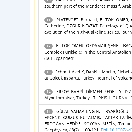
10
southern part of the Menderes massif. Arabi
PLATEVOET Bernard, ELİTOK ÖMER, G
11
Catherine, ÖZGÜR NEVZAT, Petrology of Quat
evolution of the high-K alkaline series. Jour
ELİTOK ÖMER, ÖZDAMAR ŞENEL, BACAK G
12
Complex (Kırıkkale) in the Central Anatoli
(SCI-Expanded)
Schmitt Axel K, Danišík Martin, Siebe
13
at Gölcük (Isparta, Turkey). Journal of Volc
ERSOY BAHRİ, DİKMEN SEDEF, YILDIZ 
14
Afyonkarahisar, Turkey.. TURKISH JOURNAL O
GÜLAL VAHAP ENGİN, TİRYAKİOĞLU İ
15
ERCENK, GÜMÜŞ KUTALMIŞ, TAKTAK FATİH
ERDOĞAN HEDİYE, SOYCAN METİN, Tectonic 
Geophysica, 48(2), , 109-121.
Doi: 10.1007/s