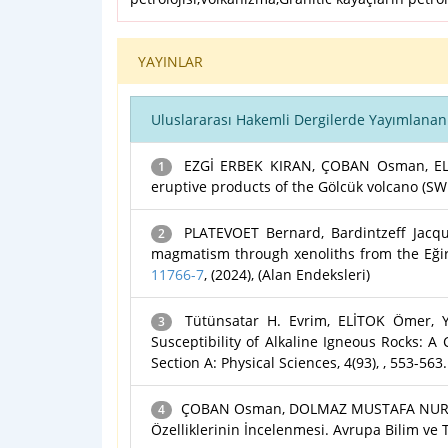
YAYINLAR
Uluslararası Hakemli Dergilerde Yayımlanan
EZGİ ERBEK KIRAN, ÇOBAN Osman, ELİT
1
eruptive products of the Gölcük volcano (SW
PLATEVOET Bernard, Bardintzeff Jacque
2
magmatism through xenoliths from the Eğirdi
11766-7
, (2024), (Alan Endeksleri)
Tütünsatar H. Evrim, ELİTOK Ömer, Y
3
Susceptibility of Alkaline Igneous Rocks: A
Section A: Physical Sciences, 4(93), , 553-563
ÇOBAN Osman, DOLMAZ MUSTAFA NURİ, ERB
4
Özelliklerinin İncelenmesi. Avrupa Bilim ve T