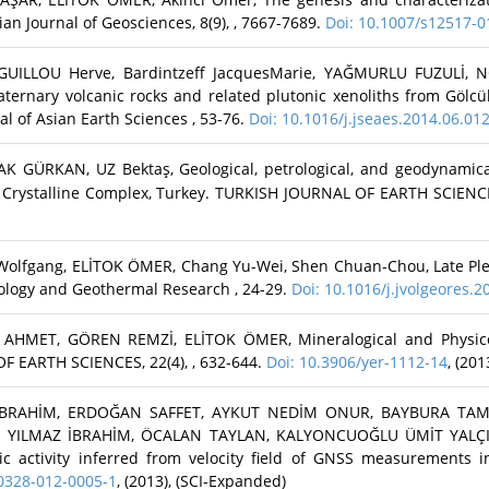
an Journal of Geosciences, 8(9), , 7667-7689.
Doi: 10.1007/s12517-0
UILLOU Herve, Bardintzeff JacquesMarie, YAĞMURLU FUZULİ, N
ernary volcanic rocks and related plutonic xenoliths from Gölcük
nal of Asian Earth Sciences , 53-76.
Doi: 10.1016/j.jseaes.2014.06.01
ÜRKAN, UZ Bektaş, Geological, petrological, and geodynamical 
an Crystalline Complex, Turkey. TURKISH JOURNAL OF EARTH SCIENC
l Wolfgang, ELİTOK ÖMER, Chang Yu-Wei, Shen Chuan-Chou, Late Ple
anology and Geothermal Research , 24-29.
Doi: 10.1016/j.jvolgeores.2
AHMET, GÖREN REMZİ, ELİTOK ÖMER, Mineralogical and Physicoc
F EARTH SCIENCES, 22(4), , 632-644.
Doi: 10.3906/yer-1112-14
, (20
BRAHİM, ERDOĞAN SAFFET, AYKUT NEDİM ONUR, BAYBURA TAMER
, YILMAZ İBRAHİM, ÖCALAN TAYLAN, KALYONCUOĞLU ÜMİT YALÇ
activity inferred from velocity field of GNSS measurements in
40328-012-0005-1
, (2013), (SCI-Expanded)