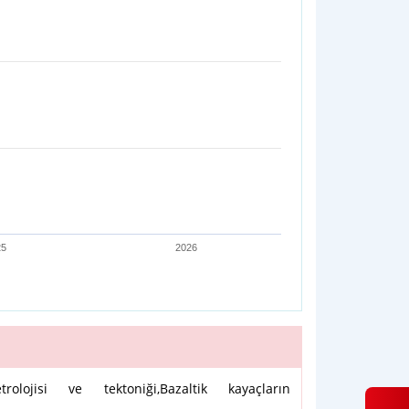
25
2026
rolojisi ve tektoniği,Bazaltik kayaçların