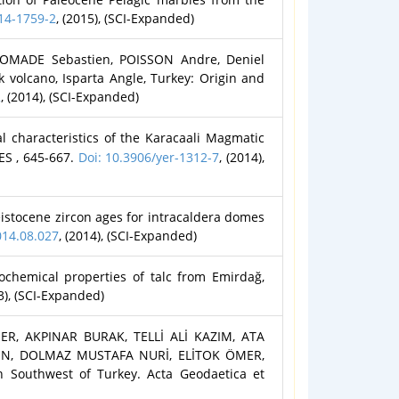
14-1759-2
, (2015), (SCI-Expanded)
OMADE Sebastien, POISSON Andre, Deniel
 volcano, Isparta Angle, Turkey: Origin and
2
, (2014), (SCI-Expanded)
characteristics of the Karacaali Magmatic
ES , 645-667.
Doi: 10.3906/yer-1312-7
, (2014),
istocene zircon ages for intracaldera domes
014.08.027
, (2014), (SCI-Expanded)
hemical properties of talc from Emirdağ,
13), (SCI-Expanded)
, AKPINAR BURAK, TELLİ ALİ KAZIM, ATA
IN, DOLMAZ MUSTAFA NURİ, ELİTOK ÖMER,
 Southwest of Turkey. Acta Geodaetica et