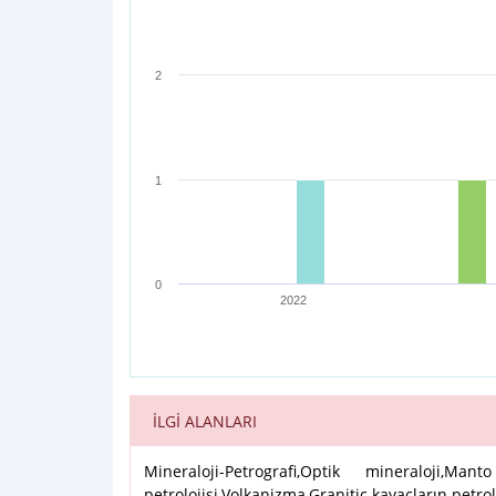
The chart has 1 X axis displaying categories.
The chart has 1 Y axis displaying values. Range:
2
1
0
2022
End of interactive chart.
İLGİ ALANLARI
Mineraloji-Petrografi,Optik mineraloji,M
petrolojisi,Volkanizma,Granitic kayaçların petrol