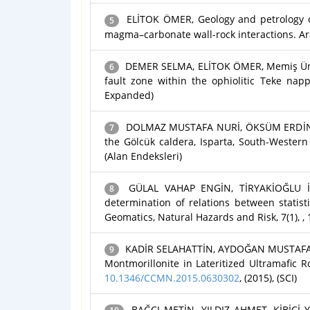
ELİTOK ÖMER, Geology and petrology of 
5
magma–carbonate wall-rock interactions. Arab
DEMER SELMA, ELİTOK ÖMER, Memiş Ümit,
6
fault zone within the ophiolitic Teke nap
Expanded)
DOLMAZ MUSTAFA NURİ, ÖKSÜM ERDİNÇ, 
7
the Gölcük caldera, Isparta, South-Western 
(Alan Endeksleri)
GÜLAL VAHAP ENGİN, TİRYAKİOĞLU 
8
determination of relations between statist
Geomatics, Natural Hazards and Risk, 7(1), ,
KADİR SELAHATTİN, AYDOĞAN MUSTAFA SE
9
Montmorillonite in Lateritized Ultramafic R
10.1346/CCMN.2015.0630302
, (2015), (SCI)
BAĞCI METİN, YILDIZ AHMET, KİBİCİ Y