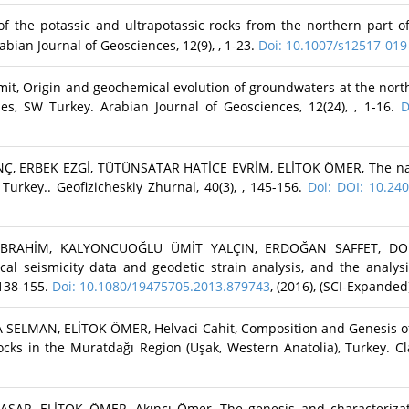
the potassic and ultrapotassic rocks from the northern part of 
ian Journal of Geosciences, 12(9), , 1-23.
Doi: 10.1007/s12517-019
 Origin and geochemical evolution of groundwaters at the northe
pes, SW Turkey. Arabian Journal of Geosciences, 12(24), , 1-16.
D
ERBEK EZGİ, TÜTÜNSATAR HATİCE EVRİM, ELİTOK ÖMER, The natur
Turkey.. Geofizicheskiy Zhurnal, 40(3), , 145-156.
Doi: DOI: 10.24
İBRAHİM, KALYONCUOĞLU ÜMİT YALÇIN, ERDOĞAN SAFFET, DO
ical seismicity data and geodetic strain analysis, and the analys
 138-155.
Doi: 10.1080/19475705.2013.879743
, (2016), (SCI-Expanded
LMAN, ELİTOK ÖMER, Helvaci Cahit, Composition and Genesis of
ocks in the Muratdağı Region (Uşak, Western Anatolia), Turkey. Cl
AŞAR, ELİTOK ÖMER, Akıncı Ömer, The genesis and characterizat