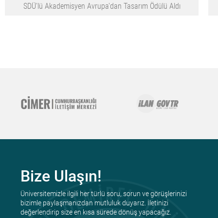
SDÜ'lü Akademisyen Avrupa'dan Tasarım Ödülü Aldı
Bize Ulaşın!
Üniversitemizle ilgili her türlü soru, sorun ve görüşlerinizi
bizimle paylaşmanızdan mutluluk duyarız. İletinizi
değerlendirip size en kısa sürede dönüş yapacağız.