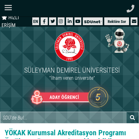
Ana Sayfa
HIZLI
ÜNİVERSİTEMİZ
EN
Rektöre Sor
ERİŞİM
AKADEMİK
ÖĞRENCİ
İDARİ
SÜLEYMAN DEMIREL ÜNIVERSITESI
ARAŞTIRMA
"İlham veren üniversite"
HASTANELER
INTERNATIONAL
YÖKAK Kurumsal Akreditasyon Programı