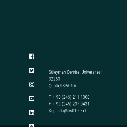
Süleyman Demirel Üniversitesi
32260
Çünür/ISPARTA
T. + 90 (246) 211 1000
F. + 90 (246) 237 0431
Kep: sdu@hs01.kep.tr