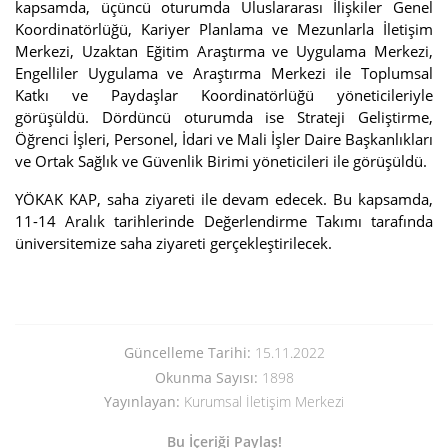
kapsamda, üçüncü oturumda Uluslararası İlişkiler Genel
Koordinatörlüğü, Kariyer Planlama ve Mezunlarla İletişim
Merkezi, Uzaktan Eğitim Araştırma ve Uygulama Merkezi,
Engelliler Uygulama ve Araştırma Merkezi ile Toplumsal
Katkı ve Paydaşlar Koordinatörlüğü yöneticileriyle
görüşüldü. Dördüncü oturumda ise Strateji Geliştirme,
Öğrenci İşleri, Personel, İdari ve Mali İşler Daire Başkanlıkları
ve Ortak Sağlık ve Güvenlik Birimi yöneticileri ile görüşüldü.
YÖKAK KAP, saha ziyareti ile devam edecek. Bu kapsamda,
11-14 Aralık tarihlerinde Değerlendirme Takımı tarafında
üniversitemize saha ziyareti gerçekleştirilecek.
Güncelleme Tarihi:
15.11.2022
Okunma Sayısı:
1898
Yayınlayan:
Kurumsal İletişim Merkezi
Bu İçeriği Paylaş!