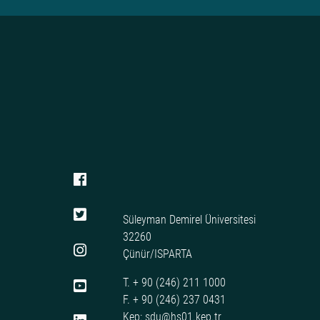
Süleyman Demirel Üniversitesi
32260
Çünür/ISPARTA
T. + 90 (246) 211 1000
F. + 90 (246) 237 0431
Kep: sdu@hs01.kep.tr