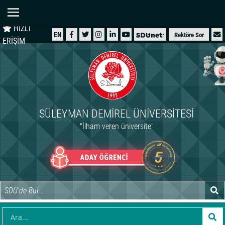
Ana Sayfa
HIZLI
ÜNİVERSİTEMİZ
EN
Rektöre Sor
ERİŞİM
AKADEMİK
ÖĞRENCİ
İDARİ
SÜLEYMAN DEMIREL ÜNIVERSITESI
ARAŞTIRMA
"İlham veren üniversite"
HASTANELER
INTERNATIONAL