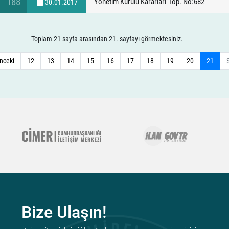
188
Yönetim Kurulu Kararları Top. No:682
30.01.2017
Toplam 21 sayfa arasından 21. sayfayı görmektesiniz.
nceki
12
13
14
15
16
17
18
19
20
21
Bize Ulaşın!