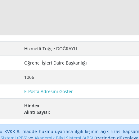
Hizmetli Tuğçe DOĞRAYLI
Öğrenci İşleri Daire Başkanlığı
1066
E-Posta Adresini Göster
Hindex:
Alıntı Sayısı:
ü KVKK 8. madde hükmü uyarınca ilgili kişinin açık rızası kapsam
 Sistemi (PBS)
ve
Akademik Bilgi Sistemi (ABS)
üzerinden düzenleyebi