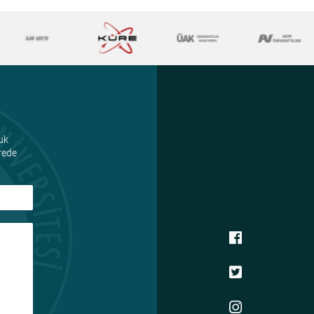
uk
ürede