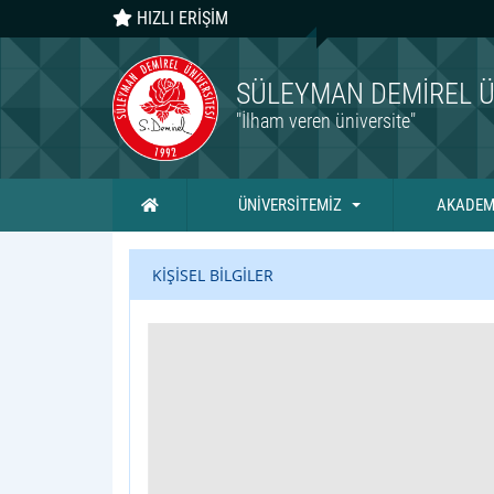
HIZLI ERİŞİM
SÜLEYMAN DEMIREL Ü
"İlham veren üniversite"
Ana Sayfa
ÜNİVERSİTEMİZ
AKADEM
KİŞİSEL BİLGİLER