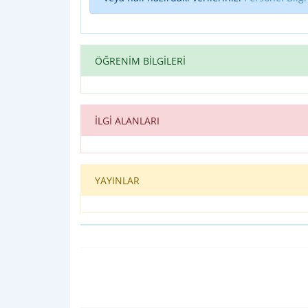
ÖĞRENİM BİLGİLERİ
İLGİ ALANLARI
YAYINLAR