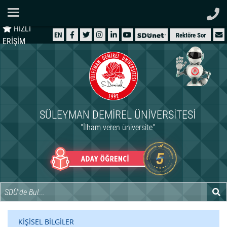
Ana Sayfa
HIZLI
ÜNİVERSİTEMİZ
EN
Rektöre Sor
ERİŞİM
AKADEMİK
ÖĞRENCİ
İDARİ
SÜLEYMAN DEMIREL ÜNIVERSITESI
ARAŞTIRMA
"İlham veren üniversite"
HASTANELER
INTERNATIONAL
KİŞİSEL BİLGİLER