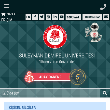
Ana Sayfa
HIZLI
ÜNİVERSİTEMİZ
EN
Rektöre Sor
ERİŞİM
AKADEMİK
ÖĞRENCİ
İDARİ
SÜLEYMAN DEMIREL ÜNIVERSITESI
ARAŞTIRMA
"İlham veren üniversite"
HASTANELER
INTERNATIONAL
KİŞİSEL BİLGİLER