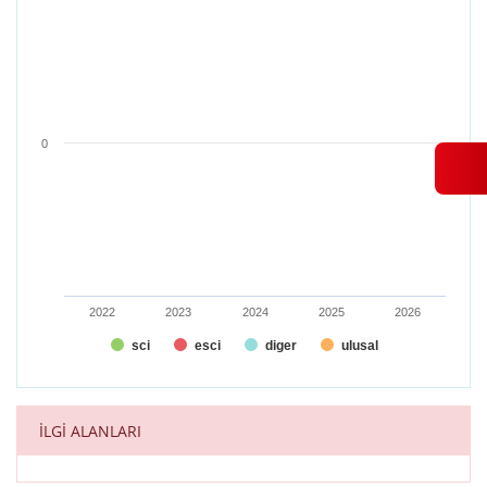
View as data table, Makale Analizi
The chart has 1 X axis displaying categories.
The chart has 1 Y axis displaying values. Range: -0.5 to 0.5.
0
2022
2023
2024
2025
2026
sci
esci
diger
ulusal
End of interactive chart.
İLGİ ALANLARI