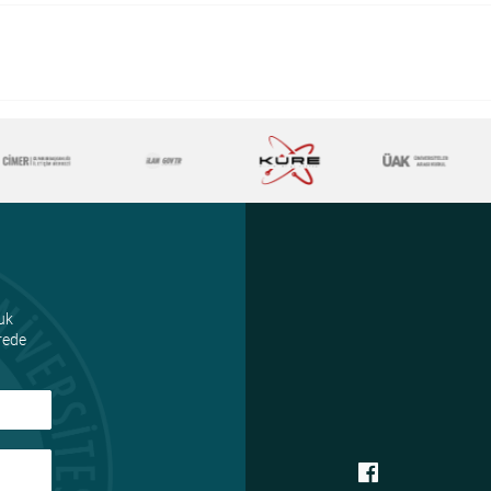
uk
ürede