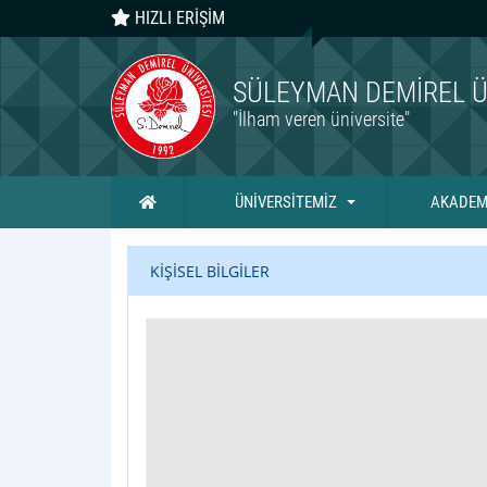
HIZLI ERİŞİM
SÜLEYMAN DEMIREL Ü
"İlham veren üniversite"
Ana Sayfa
ÜNİVERSİTEMİZ
AKADEM
KİŞİSEL BİLGİLER