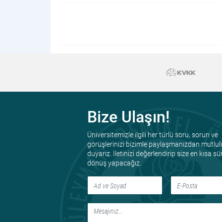
Bize Ulaşın!
Üniversitemizle ilgili her türlü soru, sorun ve
görüşlerinizi bizimle paylaşmanızdan mutlul
duyarız. İletinizi değerlendirip size en kısa s
dönüş yapacağız.