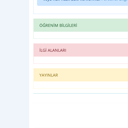
ÖĞRENİM BİLGİLERİ
İLGİ ALANLARI
YAYINLAR