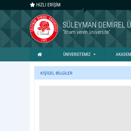
HIZLI ERİŞİM
SÜLEYMAN DEMIREL Ü
"İlham veren üniversite"
Ana Sayfa
ÜNİVERSİTEMİZ
AKADEM
KİŞİSEL BİLGİLER