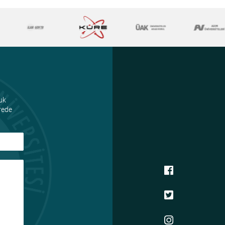
uk
ürede