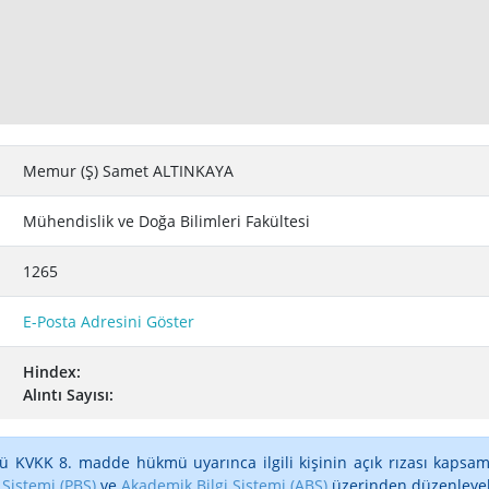
Memur (Ş) Samet ALTINKAYA
Mühendislik ve Doğa Bilimleri Fakültesi
1265
E-Posta Adresini Göster
Hindex:
Alıntı Sayısı:
ü KVKK 8. madde hükmü uyarınca ilgili kişinin açık rızası kapsam
 Sistemi (PBS)
ve
Akademik Bilgi Sistemi (ABS)
üzerinden düzenleyebi