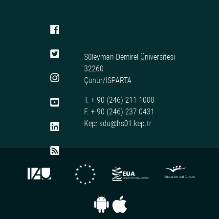
Süleyman Demirel Üniversitesi
32260
Çünür/ISPARTA
T. + 90 (246) 211 1000
F. + 90 (246) 237 0431
Kep: sdu@hs01.kep.tr