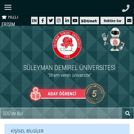
Ana Sayfa
HIZLI
ÜNİVERSİTEMİZ
EN
Rektöre Sor
ERİŞİM
AKADEMİK
ÖĞRENCİ
İDARİ
SÜLEYMAN DEMIREL ÜNIVERSITESI
ARAŞTIRMA
"İlham veren üniversite"
HASTANELER
INTERNATIONAL
KİŞİSEL BİLGİLER