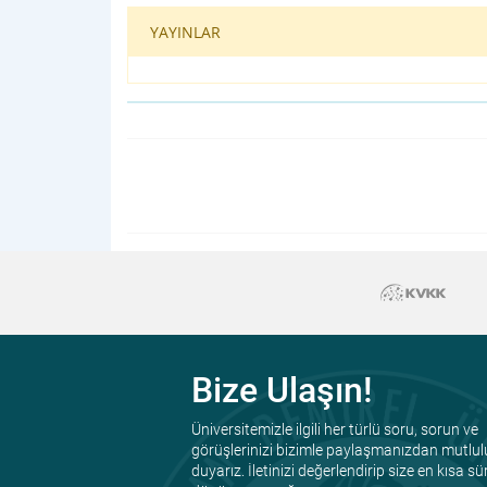
YAYINLAR
Bize Ulaşın!
Üniversitemizle ilgili her türlü soru, sorun ve
görüşlerinizi bizimle paylaşmanızdan mutlul
duyarız. İletinizi değerlendirip size en kısa s