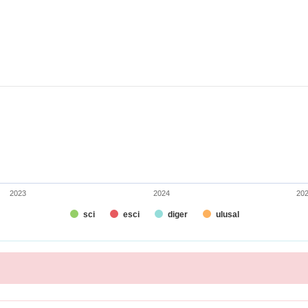
-0.5 to 0.5.
2023
2024
20
sci
esci
diger
ulusal