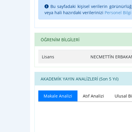
Bu sayfadaki kişisel verilerin görünürlüğ
veya hali hazırdaki verilerinizi
Personel Bilgi
ÖĞRENİM BİLGİLERİ
Lisans
NECMETTİN ERBAKAN 
AKADEMİK YAYIN ANALİZLERİ (Son 5 Yıl)
Makale Analizi
Atıf Analizi
Ulusal Bi
Makale Analizi
Bar chart with 4 data series.
View as data table, Makale Analizi