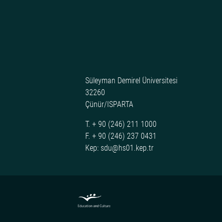
Süleyman Demirel Üniversitesi
32260
Çünür/ISPARTA
T. + 90 (246) 211 1000
F. + 90 (246) 237 0431
Kep: sdu@hs01.kep.tr