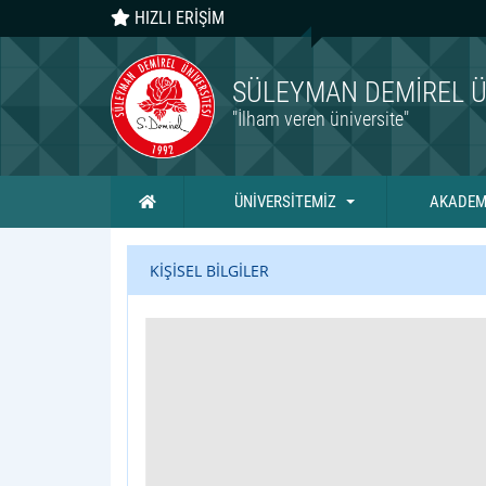
HIZLI ERİŞİM
SÜLEYMAN DEMIREL Ü
"İlham veren üniversite"
Ana Sayfa
ÜNİVERSİTEMİZ
AKADEM
KİŞİSEL BİLGİLER