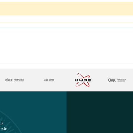
uk
ürede