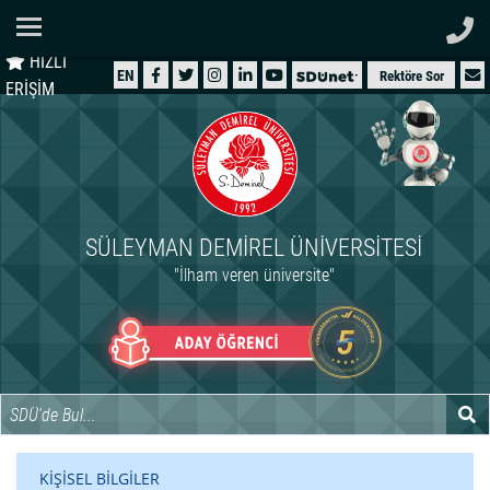
Ana Sayfa
HIZLI
ÜNİVERSİTEMİZ
EN
Rektöre Sor
ERİŞİM
AKADEMİK
ÖĞRENCİ
İDARİ
SÜLEYMAN DEMIREL ÜNIVERSITESI
ARAŞTIRMA
"İlham veren üniversite"
HASTANELER
INTERNATIONAL
KİŞİSEL BİLGİLER