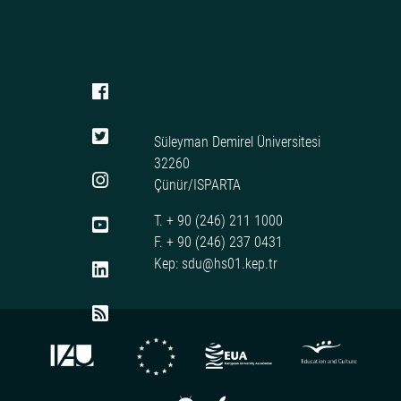
Süleyman Demirel Üniversitesi
32260
Çünür/ISPARTA
T. + 90 (246) 211 1000
F. + 90 (246) 237 0431
Kep: sdu@hs01.kep.tr