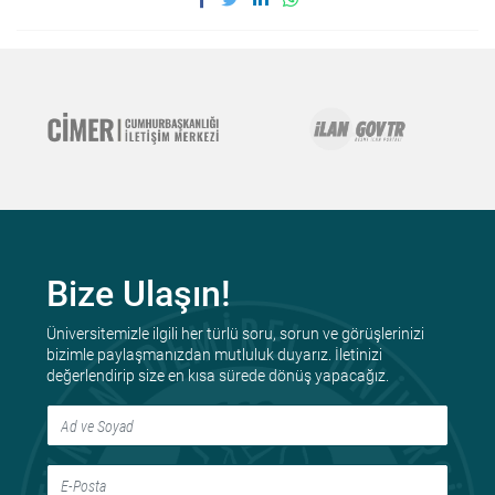
Bize Ulaşın!
Üniversitemizle ilgili her türlü soru, sorun ve görüşlerinizi
bizimle paylaşmanızdan mutluluk duyarız. İletinizi
değerlendirip size en kısa sürede dönüş yapacağız.