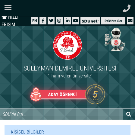
Ana Sayfa
HIZLI
ÜNİVERSİTEMİZ
EN
Rektöre Sor
ERİŞİM
AKADEMİK
ÖĞRENCİ
İDARİ
SÜLEYMAN DEMIREL ÜNIVERSITESI
ARAŞTIRMA
"İlham veren üniversite"
HASTANELER
INTERNATIONAL
KİŞİSEL BİLGİLER