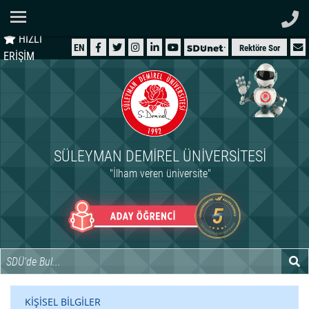
Ana Sayfa
HIZLI
ÜNİVERSİTEMİZ
EN
Rektöre Sor
ERİŞİM
AKADEMİK
ÖĞRENCİ
İDARİ
SÜLEYMAN DEMIREL ÜNIVERSITESI
ARAŞTIRMA
"İlham veren üniversite"
HASTANELER
INTERNATIONAL
KİŞİSEL BİLGİLER