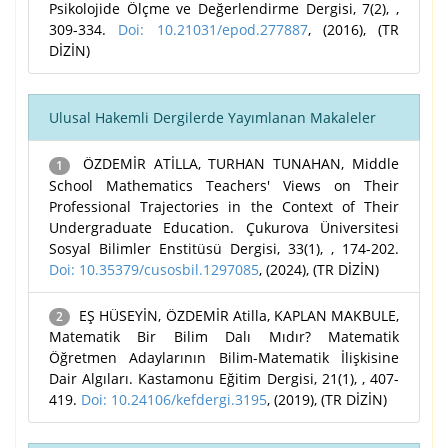
Psikolojide Ölçme ve Değerlendirme Dergisi, 7(2), ,
309-334.
Doi: 10.21031/epod.277887
, (2016), (TR
DİZİN)
Ulusal Hakemli Dergilerde Yayımlanan Makaleler
ÖZDEMİR ATİLLA, TURHAN TUNAHAN, Middle
1
School Mathematics Teachers' Views on Their
Professional Trajectories in the Context of Their
Undergraduate Education. Çukurova Üniversitesi
Sosyal Bilimler Enstitüsü Dergisi, 33(1), , 174-202.
Doi: 10.35379/cusosbil.1297085
, (2024), (TR DİZİN)
EŞ HÜSEYİN, ÖZDEMİR Atilla, KAPLAN MAKBULE,
2
Matematik Bir Bilim Dalı Mıdır? Matematik
Öğretmen Adaylarının Bilim-Matematik İlişkisine
Dair Algıları. Kastamonu Eğitim Dergisi, 21(1), , 407-
419.
Doi: 10.24106/kefdergi.3195
, (2019), (TR DİZİN)