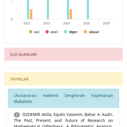
0
2022
2023
2024
2025
2026
sci
esci
diger
ulusal
End of interactive chart.
İLGİ ALANLARI
YAYINLAR
Uluslararası Hakemli Dergilerde Yayımlanan
Makaleler
ÖZDEMİR Atilla, Sipahi Yasemin, Bahar A. Kadir,
1
The Past, Present, and Future of Research on
Mathematical Giftedness: A Bibliometric Analysis.