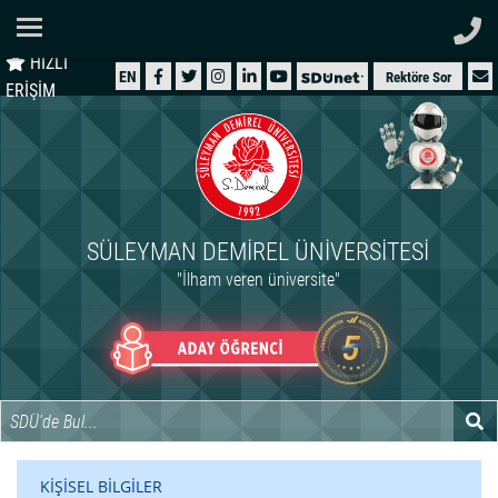
Ana Sayfa
HIZLI
ÜNİVERSİTEMİZ
EN
Rektöre Sor
ERİŞİM
AKADEMİK
ÖĞRENCİ
İDARİ
SÜLEYMAN DEMIREL ÜNIVERSITESI
ARAŞTIRMA
"İlham veren üniversite"
HASTANELER
INTERNATIONAL
KİŞİSEL BİLGİLER