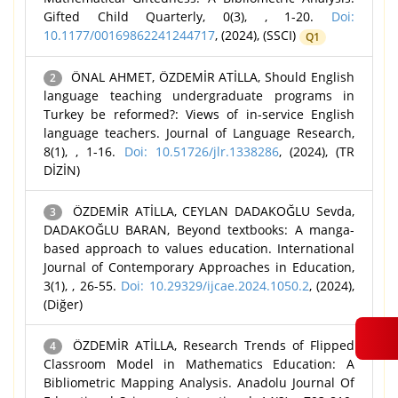
Gifted Child Quarterly, 0(3), , 1-20.
Doi:
10.1177/00169862241244717
, (2024), (SSCI)
Q1
ÖNAL AHMET, ÖZDEMİR ATİLLA, Should English
2
language teaching undergraduate programs in
Turkey be reformed?: Views of in-service English
language teachers. Journal of Language Research,
8(1), , 1-16.
Doi: 10.51726/jlr.1338286
, (2024), (TR
DİZİN)
ÖZDEMİR ATİLLA, CEYLAN DADAKOĞLU Sevda,
3
DADAKOĞLU BARAN, Beyond textbooks: A manga-
based approach to values education. International
Journal of Contemporary Approaches in Education,
3(1), , 26-55.
Doi: 10.29329/ijcae.2024.1050.2
, (2024),
(Diğer)
ÖZDEMİR ATİLLA, Research Trends of Flipped
4
Classroom Model in Mathematics Education: A
Bibliometric Mapping Analysis. Anadolu Journal Of