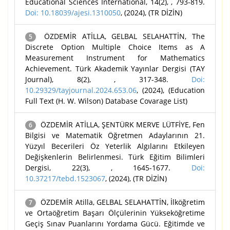
Educational Sciences International, 14(2), , 793-819.
Doi: 10.18039/ajesi.1310050
, (2024), (TR DİZİN)
ÖZDEMİR ATİLLA, GELBAL SELAHATTİN, The
5
Discrete Option Multiple Choice Items as A
Measurement Instrument for Mathematics
Achievement. Türk Akademik Yayınlar Dergisi (TAY
Journal), 8(2), , 317-348.
Doi:
10.29329/tayjournal.2024.653.06
, (2024), (Education
Full Text (H. W. Wilson) Database Covarage List)
ÖZDEMİR ATİLLA, ŞENTÜRK MERVE LÜTFİYE, Fen
6
Bilgisi ve Matematik Öğretmen Adaylarının 21.
Yüzyıl Becerileri Öz Yeterlik Algılarını Etkileyen
Değişkenlerin Belirlenmesi. Türk Eğitim Bilimleri
Dergisi, 22(3), , 1645-1677.
Doi:
10.37217/tebd.1523067
, (2024), (TR DİZİN)
ÖZDEMİR Atilla, GELBAL SELAHATTİN, İlköğretim
7
ve Ortaöğretim Başarı Ölçülerinin Yükseköğretime
Geçiş Sınav Puanlarını Yordama Gücü. Eğitimde ve