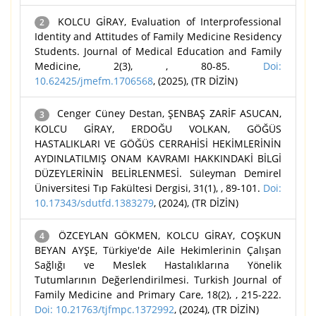
KOLCU GİRAY, Evaluation of Interprofessional
2
Identity and Attitudes of Family Medicine Residency
Students. Journal of Medical Education and Family
Medicine, 2(3), , 80-85.
Doi:
10.62425/jmefm.1706568
, (2025), (TR DİZİN)
Cenger Cüney Destan, ŞENBAŞ ZARİF ASUCAN,
3
KOLCU GİRAY, ERDOĞU VOLKAN, GÖĞÜS
HASTALIKLARI VE GÖĞÜS CERRAHİSİ HEKİMLERİNİN
AYDINLATILMIŞ ONAM KAVRAMI HAKKINDAKİ BİLGİ
DÜZEYLERİNİN BELİRLENMESİ. Süleyman Demirel
Üniversitesi Tıp Fakültesi Dergisi, 31(1), , 89-101.
Doi:
10.17343/sdutfd.1383279
, (2024), (TR DİZİN)
ÖZCEYLAN GÖKMEN, KOLCU GİRAY, COŞKUN
4
BEYAN AYŞE, Türkiye'de Aile Hekimlerinin Çalışan
Sağlığı ve Meslek Hastalıklarına Yönelik
Tutumlarının Değerlendirilmesi. Turkish Journal of
Family Medicine and Primary Care, 18(2), , 215-222.
Doi: 10.21763/tjfmpc.1372992
, (2024), (TR DİZİN)