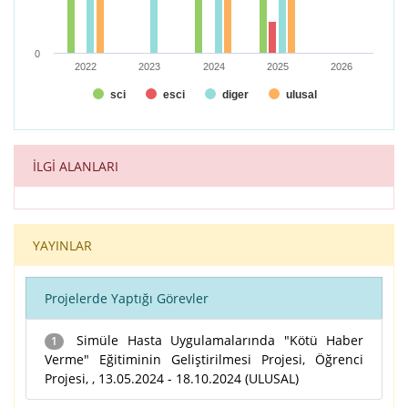
0
2022
2023
2024
2025
2026
sci
esci
diger
ulusal
End of interactive chart.
İLGİ ALANLARI
YAYINLAR
Projelerde Yaptığı Görevler
Simüle Hasta Uygulamalarında "Kötü Haber
1
Verme" Eğitiminin Geliştirilmesi Projesi, Öğrenci
Projesi, , 13.05.2024 - 18.10.2024 (ULUSAL)