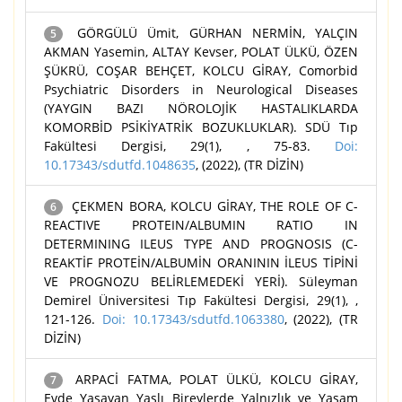
GÖRGÜLÜ Ümit, GÜRHAN NERMİN, YALÇIN
5
AKMAN Yasemin, ALTAY Kevser, POLAT ÜLKÜ, ÖZEN
ŞÜKRÜ, COŞAR BEHÇET, KOLCU GİRAY, Comorbid
Psychiatric Disorders in Neurological Diseases
(YAYGIN BAZI NÖROLOJİK HASTALIKLARDA
KOMORBİD PSİKİYATRİK BOZUKLUKLAR). SDÜ Tıp
Fakültesi Dergisi, 29(1), , 75-83.
Doi:
10.17343/sdutfd.1048635
, (2022), (TR DİZİN)
ÇEKMEN BORA, KOLCU GİRAY, THE ROLE OF C-
6
REACTIVE PROTEIN/ALBUMIN RATIO IN
DETERMINING ILEUS TYPE AND PROGNOSIS (C-
REAKTİF PROTEİN/ALBUMİN ORANININ İLEUS TİPİNİ
VE PROGNOZU BELİRLEMEDEKİ YERİ). Süleyman
Demirel Üniversitesi Tıp Fakültesi Dergisi, 29(1), ,
121-126.
Doi: 10.17343/sdutfd.1063380
, (2022), (TR
DİZİN)
ARPACİ FATMA, POLAT ÜLKÜ, KOLCU GİRAY,
7
Evde Yaşayan Yaşlı Bireylerde Yalnızlık ve Yaşam