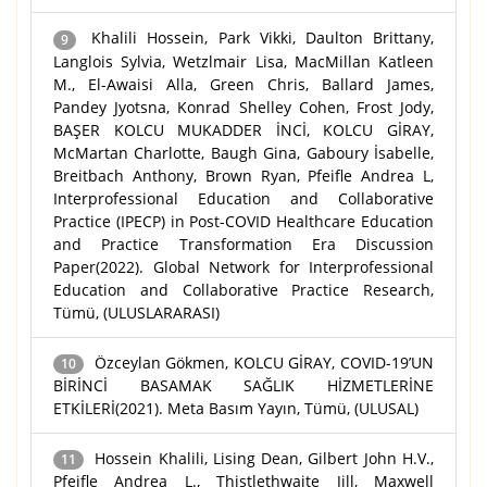
Khalili Hossein, Park Vikki, Daulton Brittany,
9
Langlois Sylvia, Wetzlmair Lisa, MacMillan Katleen
M., El-Awaisi Alla, Green Chris, Ballard James,
Pandey Jyotsna, Konrad Shelley Cohen, Frost Jody,
BAŞER KOLCU MUKADDER İNCİ, KOLCU GİRAY,
McMartan Charlotte, Baugh Gina, Gaboury İsabelle,
Breitbach Anthony, Brown Ryan, Pfeifle Andrea L,
Interprofessional Education and Collaborative
Practice (IPECP) in Post-COVID Healthcare Education
and Practice Transformation Era Discussion
Paper(2022). Global Network for Interprofessional
Education and Collaborative Practice Research,
Tümü, (ULUSLARARASI)
Özceylan Gökmen, KOLCU GİRAY, COVID-19’UN
10
BİRİNCİ BASAMAK SAĞLIK HİZMETLERİNE
ETKİLERİ(2021). Meta Basım Yayın, Tümü, (ULUSAL)
Hossein Khalili, Lising Dean, Gilbert John H.V.,
11
Pfeifle Andrea L., Thistlethwaite Jill, Maxwell