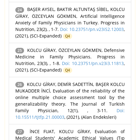
BAŞER AYSEL, BAKTIR ALTUNTAŞ SİBEL, KOLCU
24
GİRAY, ÖZCEYLAN GÖKMEN, Artificial Intelligence
Anxiety of Family Physicians in Turkey. Progress in
Nutrition, 23(2), , 1-7.
Doi: 10.23751/pn.v23iS2.12003
,
(2021), (SCI-Expanded)
Q4
KOLCU GİRAY, ÖZCEYLAN GÖKMEN, Defensive
25
Medicine in Family Physicians. Progress in
Nutrition, 23(3), , 1-8.
Doi: 10.23751/pn.v23i3.11813
,
(2021), (SCI-Expanded)
Q4
KOLCU GİRAY, DEMİR SADETTİN, BAŞER KOLCU
26
MUKADDER İNCİ, Evaluation of the reliability of the
online multiple choice assessment tool by the
generalizability theory. The Journal of Turkish
Family Physician, 12(1), , 3-11.
Doi:
10.15511/tjtfp.21.00003
, (2021), (Alan Endeksleri)
İNCE FUAT, KOLCU GİRAY, Evaluation of
27
Medical Students' Academic Ethical Values (Tıp