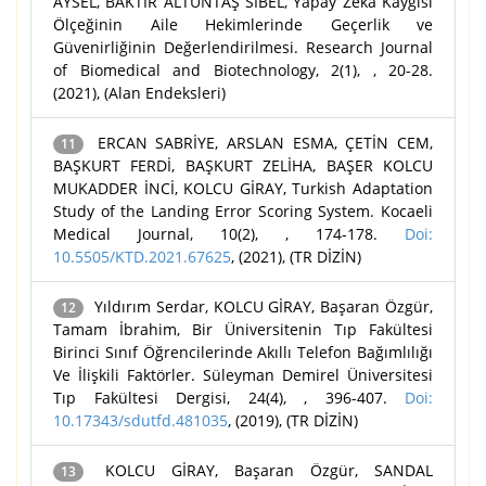
AYSEL, BAKTIR ALTUNTAŞ SİBEL, Yapay Zekâ Kaygısı
Ölçeğinin Aile Hekimlerinde Geçerlik ve
Güvenirliğinin Değerlendirilmesi. Research Journal
of Biomedical and Biotechnology, 2(1), , 20-28.
(2021), (Alan Endeksleri)
ERCAN SABRİYE, ARSLAN ESMA, ÇETİN CEM,
11
BAŞKURT FERDİ, BAŞKURT ZELİHA, BAŞER KOLCU
MUKADDER İNCİ, KOLCU GİRAY, Turkish Adaptation
Study of the Landing Error Scoring System. Kocaeli
Medical Journal, 10(2), , 174-178.
Doi:
10.5505/KTD.2021.67625
, (2021), (TR DİZİN)
Yıldırım Serdar, KOLCU GİRAY, Başaran Özgür,
12
Tamam İbrahim, Bir Üniversitenin Tıp Fakültesi
Birinci Sınıf Öğrencilerinde Akıllı Telefon Bağımlılığı
Ve İlişkili Faktörler. Süleyman Demirel Üniversitesi
Tıp Fakültesi Dergisi, 24(4), , 396-407.
Doi:
10.17343/sdutfd.481035
, (2019), (TR DİZİN)
KOLCU GİRAY, Başaran Özgür, SANDAL
13