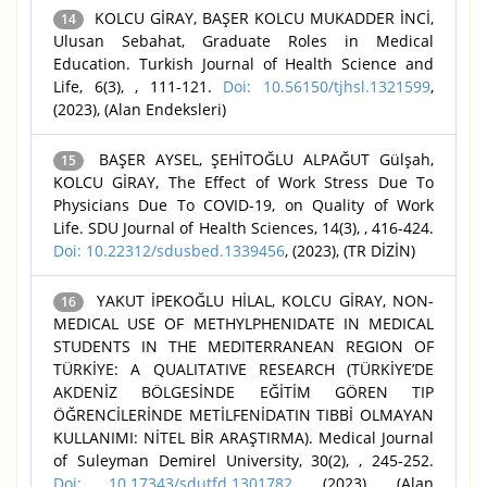
KOLCU GİRAY, BAŞER KOLCU MUKADDER İNCİ,
14
Ulusan Sebahat, Graduate Roles in Medical
Education. Turkish Journal of Health Science and
Life, 6(3), , 111-121.
Doi: 10.56150/tjhsl.1321599
,
(2023), (Alan Endeksleri)
BAŞER AYSEL, ŞEHİTOĞLU ALPAĞUT Gülşah,
15
KOLCU GİRAY, The Effect of Work Stress Due To
Physicians Due To COVID-19, on Quality of Work
Life. SDU Journal of Health Sciences, 14(3), , 416-424.
Doi: 10.22312/sdusbed.1339456
, (2023), (TR DİZİN)
YAKUT İPEKOĞLU HİLAL, KOLCU GİRAY, NON-
16
MEDICAL USE OF METHYLPHENIDATE IN MEDICAL
STUDENTS IN THE MEDITERRANEAN REGION OF
TÜRKİYE: A QUALITATIVE RESEARCH (TÜRKİYE’DE
AKDENİZ BÖLGESİNDE EĞİTİM GÖREN TIP
ÖĞRENCİLERİNDE METİLFENİDATIN TIBBİ OLMAYAN
KULLANIMI: NİTEL BİR ARAŞTIRMA). Medical Journal
of Suleyman Demirel University, 30(2), , 245-252.
Doi: 10.17343/sdutfd.1301782
, (2023), (Alan