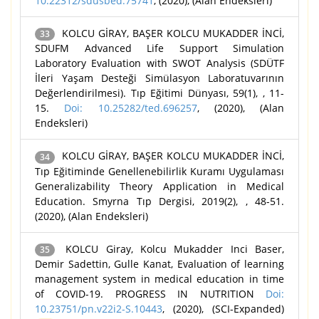
10.22312/sdusbed.75741
, (2020), (Alan Endeksleri)
KOLCU GİRAY, BAŞER KOLCU MUKADDER İNCİ,
33
SDUFM Advanced Life Support Simulation
Laboratory Evaluation with SWOT Analysis (SDÜTF
İleri Yaşam Desteği Simülasyon Laboratuvarının
Değerlendirilmesi). Tıp Eğitimi Dünyası, 59(1), , 11-
15.
Doi: 10.25282/ted.696257
, (2020), (Alan
Endeksleri)
KOLCU GİRAY, BAŞER KOLCU MUKADDER İNCİ,
34
Tıp Eğitiminde Genellenebilirlik Kuramı Uygulaması
Generalizability Theory Application in Medical
Education. Smyrna Tıp Dergisi, 2019(2), , 48-51.
(2020), (Alan Endeksleri)
KOLCU Giray, Kolcu Mukadder Inci Baser,
35
Demir Sadettin, Gulle Kanat, Evaluation of learning
management system in medical education in time
of COVID-19. PROGRESS IN NUTRITION
Doi:
10.23751/pn.v22i2-S.10443
, (2020), (SCI-Expanded)