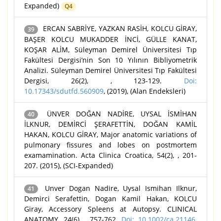
Expanded)
Q4
ERCAN SABRİYE, YAZKAN RASİH, KOLCU GİRAY,
39
BAŞER KOLCU MUKADDER İNCİ, GÜLLE KANAT,
KOŞAR ALİM, Süleyman Demirel Üniversitesi Tıp
Fakültesi Dergisi’nin Son 10 Yılının Bibliyometrik
Analizi. Süleyman Demirel Üniversitesi Tıp Fakültesi
Dergisi, 26(2), , 123-129.
Doi:
10.17343/sdutfd.560909
, (2019), (Alan Endeksleri)
ÜNVER DOĞAN NADİRE, UYSAL İSMİHAN
40
İLKNUR, DEMİRCİ ŞERAFETTİN, DOĞAN KAMİL
HAKAN, KOLCU GİRAY, Major anatomic variations of
pulmonary fissures and lobes on postmortem
examamination. Acta Clinica Croatica, 54(2), , 201-
207. (2015), (SCI-Expanded)
Unver Dogan Nadire, Uysal Ismihan Ilknur,
41
Demirci Serafettin, Dogan Kamil Hakan, KOLCU
Giray, Accessory Spleens at Autopsy. CLINICAL
ANATOMY, 24(6), , 757-762.
Doi: 10.1002/ca.21146
,