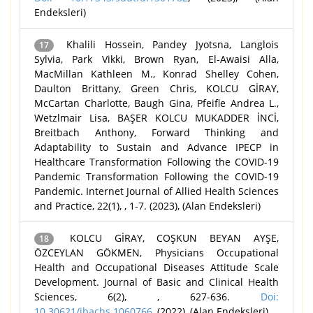
Endeksleri)
Khalili Hossein, Pandey Jyotsna, Langlois
17
Sylvia, Park Vikki, Brown Ryan, El-Awaisi Alla,
MacMillan Kathleen M., Konrad Shelley Cohen,
Daulton Brittany, Green Chris, KOLCU GİRAY,
McCartan Charlotte, Baugh Gina, Pfeifle Andrea L.,
Wetzlmair Lisa, BAŞER KOLCU MUKADDER İNCİ,
Breitbach Anthony, Forward Thinking and
Adaptability to Sustain and Advance IPECP in
Healthcare Transformation Following the COVID-19
Pandemic Transformation Following the COVID-19
Pandemic. Internet Journal of Allied Health Sciences
and Practice, 22(1), , 1-7. (2023), (Alan Endeksleri)
KOLCU GİRAY, COŞKUN BEYAN AYŞE,
18
ÖZCEYLAN GÖKMEN, Physicians Occupational
Health and Occupational Diseases Attitude Scale
Development. Journal of Basic and Clinical Health
Sciences, 6(2), , 627-636.
Doi:
10.30621/jbachs.1060766
, (2022), (Alan Endeksleri)