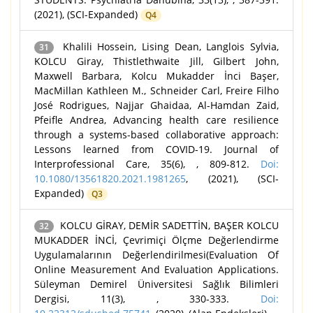
(2021), (SCI-Expanded)
Q4
Khalili Hossein, Lising Dean, Langlois Sylvia,
31
KOLCU Giray, Thistlethwaite Jill, Gilbert John,
Maxwell Barbara, Kolcu Mukadder İnci Başer,
MacMillan Kathleen M., Schneider Carl, Freire Filho
José Rodrigues, Najjar Ghaidaa, Al-Hamdan Zaid,
Pfeifle Andrea, Advancing health care resilience
through a systems-based collaborative approach:
Lessons learned from COVID-19. Journal of
Interprofessional Care, 35(6), , 809-812.
Doi:
10.1080/13561820.2021.1981265
, (2021), (SCI-
Expanded)
Q3
KOLCU GİRAY, DEMİR SADETTİN, BAŞER KOLCU
32
MUKADDER İNCİ, Çevrimiçi Ölçme Değerlendirme
Uygulamalarının Değerlendirilmesi(Evaluation Of
Online Measurement And Evaluation Applications.
Süleyman Demirel Üniversitesi Sağlık Bilimleri
Dergisi, 11(3), , 330-333.
Doi: