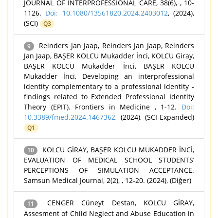
JOURNAL OF INTERPROFESSIONAL CARE, 38(6), , 10-
1126.
Doi: 10.1080/13561820.2024.2403012
, (2024),
(SCI)
Q3
Reinders Jan Jaap, Reinders Jan Jaap, Reinders
9
Jan Jaap, BAŞER KOLCU Mukadder İnci, KOLCU Giray,
BAŞER KOLCU Mukadder İnci, BAŞER KOLCU
Mukadder İnci, Developing an interprofessional
identity complementary to a professional identity -
findings related to Extended Professional Identity
Theory (EPIT). Frontiers in Medicine , 1-12.
Doi:
10.3389/fmed.2024.1467362
, (2024), (SCI-Expanded)
Q1
KOLCU GİRAY, BAŞER KOLCU MUKADDER İNCİ,
10
EVALUATION OF MEDICAL SCHOOL STUDENTS’
PERCEPTIONS OF SIMULATION ACCEPTANCE.
Samsun Medical Journal, 2(2), , 12-20. (2024), (Diğer)
CENGER Cüneyt Destan, KOLCU GİRAY,
11
Assesment of Child Neglect and Abuse Education in