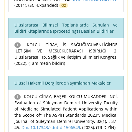
(2011), (SCI-Expanded)
Q2
Uluslararası Bilimsel Toplantılarda Sunulan ve
Bildiri Kitaplarında (proceedings) Basılan Bildiriler
KOLCU GİRAY, İŞ SAĞLIĞI/GÜVENLİĞİNDE
1
İLETİŞİM VE MESLEKLERARASI İŞBİRLİĞİ. 2.
Uluslararası Tıp, Sağlık ve İletişim Bilimleri Kongresi
(2022). (Tam metin bildiri)
Ulusal Hakemli Dergilerde Yayımlanan Makaleler
KOLCU GİRAY, BAŞER KOLCU MUKADDER İNCİ,
1
Evaluation of Süleyman Demirel University Faculty
of Medicine Simulated Patient Applications within
the Scope of" The ASPiH Standards 2023". Medical
Journal of Süleyman Demirel University, 32(1), , 37-
45.
Doi: 10.17343/sdutfd.1506549
, (2025), (TR DİZİN)