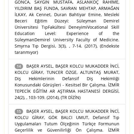
GONCA, SAYGIN MUSTAFA, ASLANKOÇ RAHİME,
YILDIRIM BAŞ FUNDA, SAVRAN MEHTAP, ARMAĞAN
İLKAY, Ak Cennet, Duran Bahtiyar Emine, Mesleki
Beceri Eğitim Düzeyi: Süleyman Demirel
Üniversitesi TıpFakültesi DeneyimiVocational Skill
Education Level: Experience of the
SüleymanDemirel University Faculty of Medicine.
Smyrna Tıp Dergisi, 3(3), , 7-14. (2017), (Endekste
taranmıyor)
BAŞER AYSEL, BAŞER KOLCU MUKADDER İNCİ,
14
KOLCU GİRAY, TUNCER ÖZGE, ALTUNTAŞ MURAT,
Diş Hekimlerinin Defansif Diş Hekimliği
Konusundaki Görüşleri - Kesitsel Bir Çalışma. İZMİR
TEPECİK EĞİTİM AR AŞTIRMA HASTANESİ DERGİSİ,
24(2), , 103-109. (2014), (TR DİZİN)
BAŞER AYSEL, BAŞER KOLCU MUKADDER İNCİ,
15
KOLCU GİRAY, GÖK BALCI UMUT, Defansif Tıp
Uygulamaları Tutum Ölçeğinin Türkçe Formunun
Geçerlilik ve Güvenilirliği Ön Çalışma. İZMİR