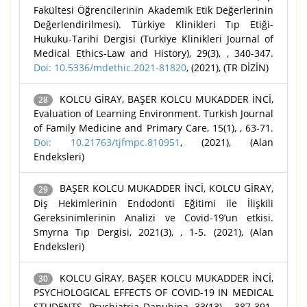
Fakültesi Öğrencilerinin Akademik Etik Değerlerinin
Değerlendirilmesi). Türkiye Klinikleri Tıp Etiği-
Hukuku-Tarihi Dergisi (Turkiye Klinikleri Journal of
Medical Ethics-Law and History), 29(3), , 340-347.
Doi: 10.5336/mdethic.2021-81820
, (2021), (TR DİZİN)
KOLCU GİRAY, BAŞER KOLCU MUKADDER İNCİ,
28
Evaluation of Learning Environment. Turkish Journal
of Family Medicine and Primary Care, 15(1), , 63-71.
Doi: 10.21763/tjfmpc.810951
, (2021), (Alan
Endeksleri)
BAŞER KOLCU MUKADDER İNCİ, KOLCU GİRAY,
29
Diş Hekimlerinin Endodonti Eğitimi ile İlişkili
Gereksinimlerinin Analizi ve Covid-19’un etkisi.
Smyrna Tıp Dergisi, 2021(3), , 1-5. (2021), (Alan
Endeksleri)
KOLCU GİRAY, BAŞER KOLCU MUKADDER İNCİ,
30
PSYCHOLOGICAL EFFECTS OF COVID-19 IN MEDICAL
STUDENTS. Psychiatria Danubina, 33(13), , 387-391.