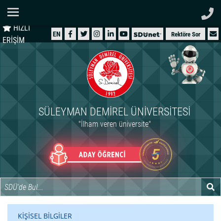
Ana Sayfa
HIZLI
ÜNİVERSİTEMİZ
EN
Rektöre Sor
ERİŞİM
AKADEMİK
ÖĞRENCİ
İDARİ
SÜLEYMAN DEMIREL ÜNIVERSITESI
ARAŞTIRMA
"İlham veren üniversite"
HASTANELER
INTERNATIONAL
KİŞİSEL BİLGİLER