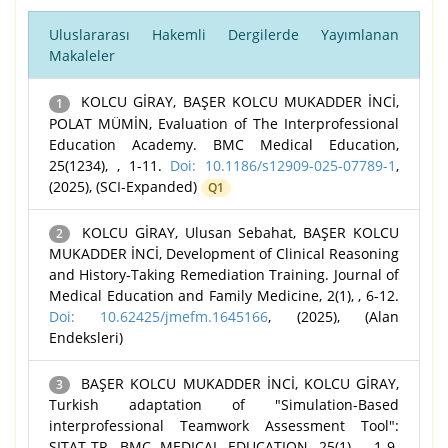
Uluslararası Hakemli Dergilerde Yayımlanan
Makaleler
KOLCU GİRAY, BAŞER KOLCU MUKADDER İNCİ,
1
POLAT MÜMİN, Evaluation of The Interprofessional
Education Academy. BMC Medical Education,
25(1234), , 1-11.
Doi: 10.1186/s12909-025-07789-1
,
(2025), (SCI-Expanded)
Q1
KOLCU GİRAY, Ulusan Sebahat, BAŞER KOLCU
2
MUKADDER İNCİ, Development of Clinical Reasoning
and History-Taking Remediation Training. Journal of
Medical Education and Family Medicine, 2(1), , 6-12.
Doi: 10.62425/jmefm.1645166
, (2025), (Alan
Endeksleri)
BAŞER KOLCU MUKADDER İNCİ, KOLCU GİRAY,
3
Turkish adaptation of "Simulation-Based
interprofessional Teamwork Assessment Tool":
SITAT-TR. BMC MEDICAL EDUCATION, 25(1), , 1-9.