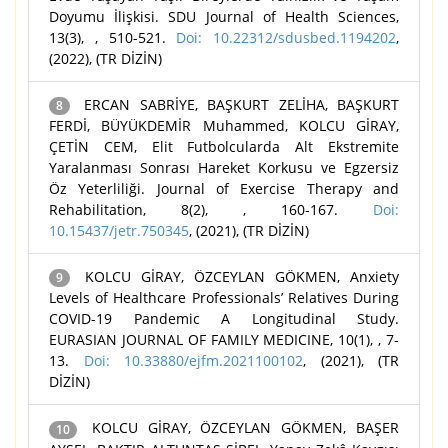
Doyumu İlişkisi. SDU Journal of Health Sciences,
13(3), , 510-521.
Doi: 10.22312/sdusbed.1194202
,
(2022), (TR DİZİN)
ERCAN SABRİYE, BAŞKURT ZELİHA, BAŞKURT
8
FERDİ, BÜYÜKDEMİR Muhammed, KOLCU GİRAY,
ÇETİN CEM, Elit Futbolcularda Alt Ekstremite
Yaralanması Sonrası Hareket Korkusu ve Egzersiz
Öz Yeterliliği. Journal of Exercise Therapy and
Rehabilitation, 8(2), , 160-167.
Doi:
10.15437/jetr.750345
, (2021), (TR DİZİN)
KOLCU GİRAY, ÖZCEYLAN GÖKMEN, Anxiety
9
Levels of Healthcare Professionals’ Relatives During
COVID-19 Pandemic A Longitudinal Study.
EURASIAN JOURNAL OF FAMILY MEDICINE, 10(1), , 7-
13.
Doi: 10.33880/ejfm.2021100102
, (2021), (TR
DİZİN)
KOLCU GİRAY, ÖZCEYLAN GÖKMEN, BAŞER
10