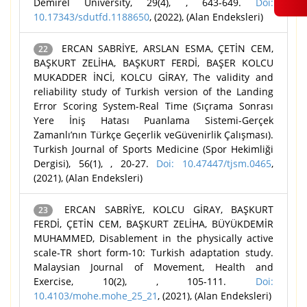
Demirel University, 29(4), , 643-649.
Doi:
10.17343/sdutfd.1188650
, (2022), (Alan Endeksleri)
ERCAN SABRİYE, ARSLAN ESMA, ÇETİN CEM,
22
BAŞKURT ZELİHA, BAŞKURT FERDİ, BAŞER KOLCU
MUKADDER İNCİ, KOLCU GİRAY, The validity and
reliability study of Turkish version of the Landing
Error Scoring System-Real Time (Sıçrama Sonrası
Yere İniş Hatası Puanlama Sistemi-Gerçek
Zamanlı’nın Türkçe Geçerlik veGüvenirlik Çalışması).
Turkish Journal of Sports Medicine (Spor Hekimliği
Dergisi), 56(1), , 20-27.
Doi: 10.47447/tjsm.0465
,
(2021), (Alan Endeksleri)
ERCAN SABRİYE, KOLCU GİRAY, BAŞKURT
23
FERDİ, ÇETİN CEM, BAŞKURT ZELİHA, BÜYÜKDEMİR
MUHAMMED, Disablement in the physically active
scale‑TR short form‑10: Turkish adaptation study.
Malaysian Journal of Movement, Health and
Exercise, 10(2), , 105-111.
Doi:
10.4103/mohe.mohe_25_21
, (2021), (Alan Endeksleri)