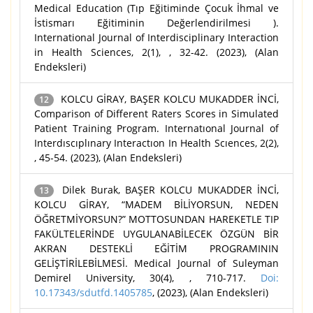
Medical Education (Tıp Eğitiminde Çocuk İhmal ve
İstismarı Eğitiminin Değerlendirilmesi ).
International Journal of Interdisciplinary Interaction
in Health Sciences, 2(1), , 32-42. (2023), (Alan
Endeksleri)
KOLCU GİRAY, BAŞER KOLCU MUKADDER İNCİ,
12
Comparison of Different Raters Scores in Simulated
Patient Training Program. Internatıonal Journal of
Interdıscıplınary Interactıon In Health Scıences, 2(2),
, 45-54. (2023), (Alan Endeksleri)
Dilek Burak, BAŞER KOLCU MUKADDER İNCİ,
13
KOLCU GİRAY, “MADEM BİLİYORSUN, NEDEN
ÖĞRETMİYORSUN?” MOTTOSUNDAN HAREKETLE TIP
FAKÜLTELERİNDE UYGULANABİLECEK ÖZGÜN BİR
AKRAN DESTEKLİ EĞİTİM PROGRAMININ
GELİŞTİRİLEBİLMESİ. Medical Journal of Suleyman
Demirel University, 30(4), , 710-717.
Doi:
10.17343/sdutfd.1405785
, (2023), (Alan Endeksleri)