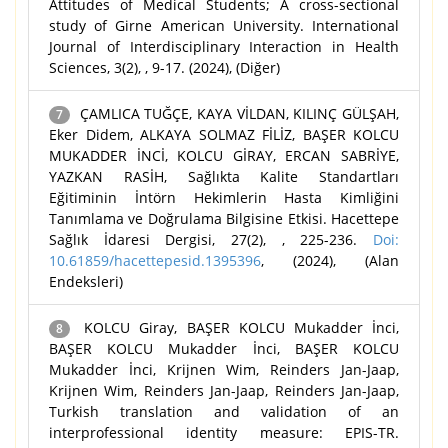
Attitudes of Medical Students; A cross-sectional
study of Girne American University. International
Journal of Interdisciplinary Interaction in Health
Sciences, 3(2), , 9-17. (2024), (Diğer)
ÇAMLICA TUĞÇE, KAYA VİLDAN, KILINÇ GÜLŞAH,
7
Eker Didem, ALKAYA SOLMAZ FİLİZ, BAŞER KOLCU
MUKADDER İNCİ, KOLCU GİRAY, ERCAN SABRİYE,
YAZKAN RASİH, Sağlıkta Kalite Standartları
Eğitiminin İntörn Hekimlerin Hasta Kimliğini
Tanımlama ve Doğrulama Bilgisine Etkisi. Hacettepe
Sağlık İdaresi Dergisi, 27(2), , 225-236.
Doi:
10.61859/hacettepesid.1395396
, (2024), (Alan
Endeksleri)
KOLCU Giray, BAŞER KOLCU Mukadder İnci,
8
BAŞER KOLCU Mukadder İnci, BAŞER KOLCU
Mukadder İnci, Krijnen Wim, Reinders Jan-Jaap,
Krijnen Wim, Reinders Jan-Jaap, Reinders Jan-Jaap,
Turkish translation and validation of an
interprofessional identity measure: EPIS-TR.