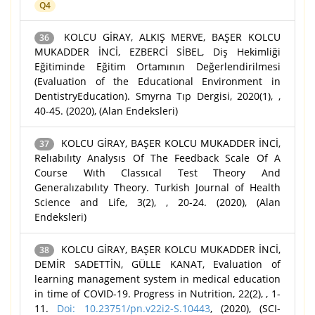
Q4
KOLCU GİRAY, ALKIŞ MERVE, BAŞER KOLCU
36
MUKADDER İNCİ, EZBERCİ SİBEL, Diş Hekimliği
Eğitiminde Eğitim Ortamının Değerlendirilmesi
(Evaluation of the Educational Environment in
DentistryEducation). Smyrna Tıp Dergisi, 2020(1), ,
40-45. (2020), (Alan Endeksleri)
KOLCU GİRAY, BAŞER KOLCU MUKADDER İNCİ,
37
Relıabılıty Analysıs Of The Feedback Scale Of A
Course Wıth Classıcal Test Theory And
Generalızabılıty Theory. Turkish Journal of Health
Science and Life, 3(2), , 20-24. (2020), (Alan
Endeksleri)
KOLCU GİRAY, BAŞER KOLCU MUKADDER İNCİ,
38
DEMİR SADETTİN, GÜLLE KANAT, Evaluation of
learning management system in medical education
in time of COVID-19. Progress in Nutrition, 22(2), , 1-
11.
Doi: 10.23751/pn.v22i2-S.10443
, (2020), (SCI-