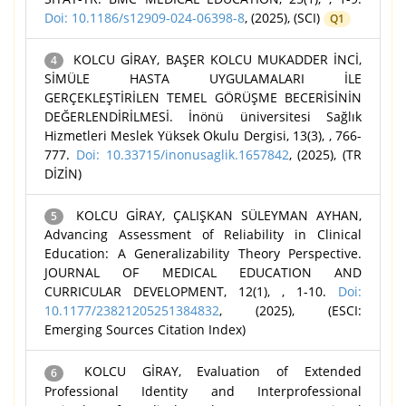
Doi: 10.1186/s12909-024-06398-8
, (2025), (SCI)
Q1
KOLCU GİRAY, BAŞER KOLCU MUKADDER İNCİ,
4
SİMÜLE HASTA UYGULAMALARI İLE
GERÇEKLEŞTİRİLEN TEMEL GÖRÜŞME BECERİSİNİN
DEĞERLENDİRİLMESİ. İnönü üniversitesi Sağlık
Hizmetleri Meslek Yüksek Okulu Dergisi, 13(3), , 766-
777.
Doi: 10.33715/inonusaglik.1657842
, (2025), (TR
DİZİN)
KOLCU GİRAY, ÇALIŞKAN SÜLEYMAN AYHAN,
5
Advancing Assessment of Reliability in Clinical
Education: A Generalizability Theory Perspective.
JOURNAL OF MEDICAL EDUCATION AND
CURRICULAR DEVELOPMENT, 12(1), , 1-10.
Doi:
10.1177/23821205251384832
, (2025), (ESCI:
Emerging Sources Citation Index)
KOLCU GİRAY, Evaluation of Extended
6
Professional Identity and Interprofessional