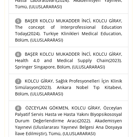
Hasta Laboratuvarı(2024). Akademisyen Yayınevi,
Tümü, (ULUSLARARASI)
BAŞER KOLCU MUKADDER İNCİ, KOLCU GİRAY,
5
The concept of Interprofessional Education
Today(2024). Turkiye Klinikleri Medical Education,
Bölüm, (ULUSLARARASI)
BAŞER KOLCU MUKADDER İNCİ, KOLCU GİRAY,
6
Health 4.0 and Medical Supply Chain(2023).
Springer Singapore, Bölüm, (ULUSLARARASI)
KOLCU GİRAY, Sağlık Profesyonelleri İçin Klinik
7
Simülasyon(2023). Ankara Nobel Tıp Kitabevi,
Bölüm, (ULUSLARARASI)
ÖZCEYLAN GÖKMEN, KOLCU GİRAY, Özceylan
8
Palyatif Servis Hasta ve Hasta Yakını Biyopsikososyal
Durum Değerlendirme Aracı(2022). Akademisyen
Yayınevi (Uluslararası Yayınevi Belgesi Ana Dosyaya
İlave Edilmiştir), Tümü, (ULUSLARARASI)