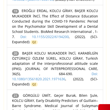
EROĞLU ERDAL, KOLCU GİRAY, BAŞER KOLCU
19
MUKADDER İNCİ, The Effect of Distance Education
Conducted during the COVID-19 Pandemic Period
on the Psychomotor Skill Development of a Dental
School Students. BioMed Research International , 1-
7.
Doi: 10.1155/2022/6194200
, (2022), (SCI-
Expanded)
Q2
BAŞER KOLCU MUKADDER İNCİ, KARABİLGİN
20
ÖZTÜRKÇÜ ÖZLEM SÜREL, KOLCU GİRAY, Turkish
adaptation of the interprofessional attitude scale
(IPAS). JOURNAL OF INTERPROFESSIONAL CARE,
36(5), , 684-690.
Doi:
10.1080/13561820.2021.1971636
, (2022), (SCI-
Expanded)
Q2
GÖRGÜLÜ ÜMİT, Geçer Burak, Bilen Şule,
21
KOLCU GİRAY, Early Disability Predictors of Guillain–
Barre Syndrome. Medical Journal of Suleyman