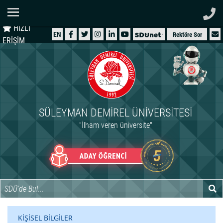
Ana Sayfa
HIZLI
ÜNİVERSİTEMİZ
EN
Rektöre Sor
ERİŞİM
AKADEMİK
ÖĞRENCİ
İDARİ
SÜLEYMAN DEMIREL ÜNIVERSITESI
ARAŞTIRMA
"İlham veren üniversite"
HASTANELER
INTERNATIONAL
KİŞİSEL BİLGİLER