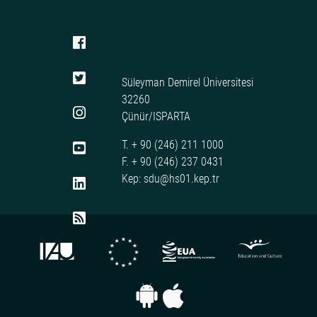
Süleyman Demirel Üniversitesi
32260
Çünür/ISPARTA
T. + 90 (246) 211 1000
F. + 90 (246) 237 0431
Kep: sdu@hs01.kep.tr