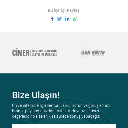
Bu İçeriği Paylaş!
Bize Ulaşın!
Üniversitemizle ilgili her türlü soru, sorun ve görüşlerinizi
bizimle paylaşmanızdan mutluluk duyarız. İletinizi
değerlendirip size en kısa sürede dönüş yapacağız.