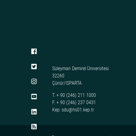
Süleyman Demirel Üniversitesi
32260
Çünür/ISPARTA
T. + 90 (246) 211 1000
F. + 90 (246) 237 0431
Kep: sdu@hs01.kep.tr