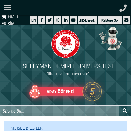
Ana Sayfa
HIZLI
ÜNİVERSİTEMİZ
EN
Rektöre Sor
ERİŞİM
AKADEMİK
ÖĞRENCİ
İDARİ
SÜLEYMAN DEMIREL ÜNIVERSITESI
ARAŞTIRMA
"İlham veren üniversite"
HASTANELER
INTERNATIONAL
KİŞİSEL BİLGİLER