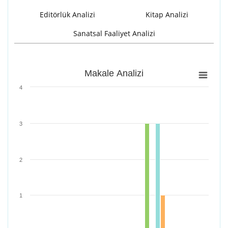
Editörlük Analizi
Kitap Analizi
Sanatsal Faaliyet Analizi
Makale Analizi
Makale Analizi
Bar chart with 4 data series.
4
View as data table, Makale Analizi
The chart has 1 X axis displaying categories.
The chart has 1 Y axis displaying values. Range: 0 to 4.
3
2
1