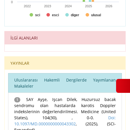
0
2022
2023
2024
2025
2026
sci
esci
diger
ulusal
End of interactive chart.
İLGİ ALANLARI
YAYINLAR
Uluslararası Hakemli Dergilerde Yayımlanan
Makaleler
SAY Ayşe, Işcan Dilek, Huzursuz bacak
1
sendromu olan hastalarda karotis Doppler
indekslerinin değerlendirilmesi. Medicine (United
States), 104(30), , 0-0.
Doi:
10.1097/MD.0000000000043302
, (2025), (SCI-
Expanded)