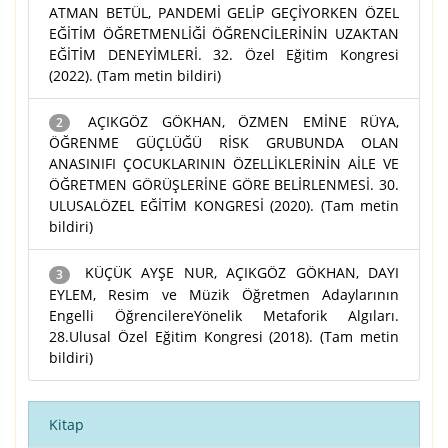
ATMAN BETÜL, PANDEMİ GELİP GEÇİYORKEN ÖZEL
EĞİTİM ÖĞRETMENLİĞİ ÖĞRENCİLERİNİN UZAKTAN
EĞİTİM DENEYİMLERİ. 32. Özel Eğitim Kongresi
(2022). (Tam metin bildiri)
AÇIKGÖZ GÖKHAN, ÖZMEN EMİNE RÜYA,
2
ÖĞRENME GÜÇLÜĞÜ RİSK GRUBUNDA OLAN
ANASINIFI ÇOCUKLARININ ÖZELLİKLERİNİN AİLE VE
ÖĞRETMEN GÖRÜŞLERİNE GÖRE BELİRLENMESİ. 30.
ULUSALÖZEL EĞİTİM KONGRESİ (2020). (Tam metin
bildiri)
KÜÇÜK AYŞE NUR, AÇIKGÖZ GÖKHAN, DAYI
3
EYLEM, Resim ve Müzik Öğretmen Adaylarının
Engelli ÖğrencilereYönelik Metaforik Algıları.
28.Ulusal Özel Eğitim Kongresi (2018). (Tam metin
bildiri)
Kitap