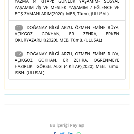
YAZMA (4 KİTAP): GÜNLÜK YAŞAMIM- SOSYAL
YAŞAMIM /İŞ VE MESLEK YAŞAMIM / EĞLENCE VE
BOŞ ZAMANLARIM(2020). MEB, Tümü, (ULUSAL)
DOĞANAY BİLGİ ARZU, ÖZMEN EMİNE RÜYA,
11
AÇIKGÖZ GÖKHAN, ER ZEHRA, ERKEN
OKURYAZARLIK(2020). MEB, Tümü, (ULUSAL)
DOĞANAY BİLGİ ARZU, ÖZMEN EMİNE RÜYA,
12
AÇIKGÖZ GÖKHAN, ER ZEHRA, ÖĞRENMEYE
HAZIRLIK - GÖRSEL ALGI (4 KİTAP)(2020). MEB, Tümü,
ISBN: (ULUSAL)
Bu İçeriği Paylaş!