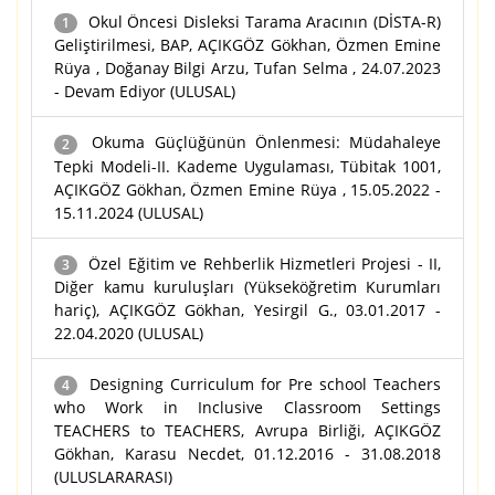
Okul Öncesi Disleksi Tarama Aracının (DİSTA-R)
1
Geliştirilmesi, BAP, AÇIKGÖZ Gökhan, Özmen Emine
Rüya , Doğanay Bilgi Arzu, Tufan Selma , 24.07.2023
- Devam Ediyor (ULUSAL)
Okuma Güçlüğünün Önlenmesi: Müdahaleye
2
Tepki Modeli-II. Kademe Uygulaması, Tübitak 1001,
AÇIKGÖZ Gökhan, Özmen Emine Rüya , 15.05.2022 -
15.11.2024 (ULUSAL)
Özel Eğitim ve Rehberlik Hizmetleri Projesi - II,
3
Diğer kamu kuruluşları (Yükseköğretim Kurumları
hariç), AÇIKGÖZ Gökhan, Yesirgil G., 03.01.2017 -
22.04.2020 (ULUSAL)
Designing Curriculum for Pre school Teachers
4
who Work in Inclusive Classroom Settings
TEACHERS to TEACHERS, Avrupa Birliği, AÇIKGÖZ
Gökhan, Karasu Necdet, 01.12.2016 - 31.08.2018
(ULUSLARARASI)