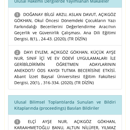
Ulusal Hakemli Dergilerde Yayımlanan Makaleler
DOĞANAY BİLGİ ARZU, ASLAN DAVUT, AÇIKGÖZ
1
GÖKHAN, Okul Öncesi Dönemdeki Çocukların Yazı
Farkındalığı Becerilerini Değerlendirme Aracı’nın
Geçerlik ve Güvenirlik Çalışması. Ana Dili Eğitimi
Dergisi, 8(1), , 24-43. (2020), (TR DİZİN)
DAYI EYLEM, AÇIKGÖZ GÖKHAN, KÜÇÜK AYŞE
2
NUR, SINIF İÇİ VE EV ÖDEVİ UYGULAMALARI İLE
GERİBİLDİRİMİN ÖĞRETMEN ADAYLARININ
ANEKDOT/ ÖDS KAYDI TUTMA BECERİSİNE ETKİSİ.
Abant İzzet Baysal Üniversitesi Eğitim Fakültesi
Dergisi, 20(1), , 316-334. (2020), (TR DİZİN)
Ulusal Bilimsel Toplantılarda Sunulan ve Bildiri
Kitaplarında (proceedings) Basılan Bildiriler
ELÇİ AYŞE NUR, AÇIKGÖZ GÖKHAN,
1
KARAAHMETOĞLU BANU, ALTUN NİLÜFER, YILMAZ