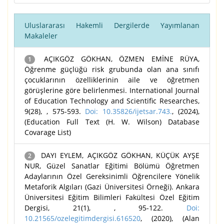
Uluslararası Hakemli Dergilerde Yayımlanan
Makaleler
AÇIKGÖZ GÖKHAN, ÖZMEN EMİNE RÜYA,
1
Öğrenme güçlüğü risk grubunda olan ana sınıfı
çocuklarının özelliklerinin aile ve öğretmen
görüşlerine göre belirlenmesi. International Journal
of Education Technology and Scientific Researches,
9(28), , 575-593.
Doi: 10.35826/ijetsar.743.
, (2024),
(Education Full Text (H. W. Wilson) Database
Covarage List)
DAYI EYLEM, AÇIKGÖZ GÖKHAN, KÜÇÜK AYŞE
2
NUR, Güzel Sanatlar Eğitimi Bölümü Öğretmen
Adaylarının Özel Gereksinimli Öğrencilere Yönelik
Metaforik Algıları (Gazi Üniversitesi Örneği). Ankara
Üniversitesi Eğitim Bilimleri Fakültesi Özel Eğitim
Dergisi, 21(1), , 95-122.
Doi:
10.21565/ozelegitimdergisi.616520
, (2020), (Alan