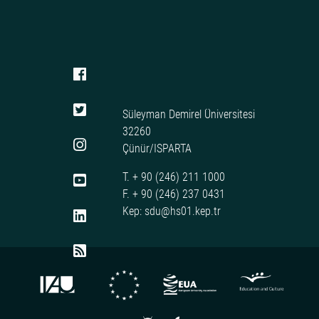
Süleyman Demirel Üniversitesi
32260
Çünür/ISPARTA
T. + 90 (246) 211 1000
F. + 90 (246) 237 0431
Kep: sdu@hs01.kep.tr