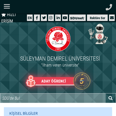
Ana Sayfa
HIZLI
ÜNİVERSİTEMİZ
EN
Rektöre Sor
ERİŞİM
AKADEMİK
ÖĞRENCİ
İDARİ
SÜLEYMAN DEMIREL ÜNIVERSITESI
ARAŞTIRMA
"İlham veren üniversite"
HASTANELER
INTERNATIONAL
KİŞİSEL BİLGİLER