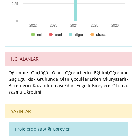
0,25
0
2022
2023
2024
2025
2026
sci
esci
diger
ulusal
End of interactive chart.
İLGİ ALANLARI
Öğrenme Güçlüğü Olan Öğrencilerin Eğitimi,Öğrenme
Güçlüğü Risk Grubunda Olan Çocuklar,Erken Okuryazarlık
Becerilerin Kazandırılması,Zihin Engelli Bireylere Okuma-
Yazma Öğretimi
YAYINLAR
Projelerde Yaptığı Görevler