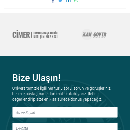
Bize Ulaşın!
Üniversitemizle ilgili her türlü soru, sorun ve görüşlerinizi
bizimle paylaşmanızdan mutluluk duyarız. İletinizi
değerlendirip size en kısa sürede dönüş yapacağız.