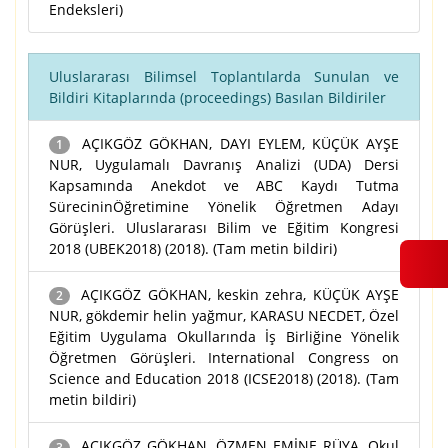
Endeksleri)
Uluslararası Bilimsel Toplantılarda Sunulan ve
Bildiri Kitaplarında (proceedings) Basılan Bildiriler
AÇIKGÖZ GÖKHAN, DAYI EYLEM, KÜÇÜK AYŞE
1
NUR, Uygulamalı Davranış Analizi (UDA) Dersi
Kapsamında Anekdot ve ABC Kaydı Tutma
SürecininÖğretimine Yönelik Öğretmen Adayı
Görüşleri. Uluslararası Bilim ve Eğitim Kongresi
2018 (UBEK2018) (2018). (Tam metin bildiri)
AÇIKGÖZ GÖKHAN, keskin zehra, KÜÇÜK AYŞE
2
NUR, gökdemir helin yağmur, KARASU NECDET, Özel
Eğitim Uygulama Okullarında İş Birliğine Yönelik
Öğretmen Görüşleri. International Congress on
Science and Education 2018 (ICSE2018) (2018). (Tam
metin bildiri)
AÇIKGÖZ GÖKHAN, ÖZMEN EMİNE RÜYA, Okul
3