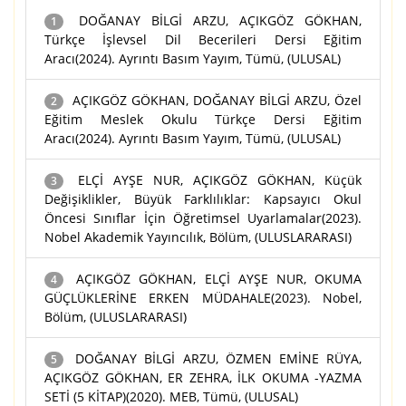
DOĞANAY BİLGİ ARZU, AÇIKGÖZ GÖKHAN,
1
Türkçe İşlevsel Dil Becerileri Dersi Eğitim
Aracı(2024). Ayrıntı Basım Yayım, Tümü, (ULUSAL)
AÇIKGÖZ GÖKHAN, DOĞANAY BİLGİ ARZU, Özel
2
Eğitim Meslek Okulu Türkçe Dersi Eğitim
Aracı(2024). Ayrıntı Basım Yayım, Tümü, (ULUSAL)
ELÇİ AYŞE NUR, AÇIKGÖZ GÖKHAN, Küçük
3
Değişiklikler, Büyük Farklılıklar: Kapsayıcı Okul
Öncesi Sınıflar İçin Öğretimsel Uyarlamalar(2023).
Nobel Akademik Yayıncılık, Bölüm, (ULUSLARARASI)
AÇIKGÖZ GÖKHAN, ELÇİ AYŞE NUR, OKUMA
4
GÜÇLÜKLERİNE ERKEN MÜDAHALE(2023). Nobel,
Bölüm, (ULUSLARARASI)
DOĞANAY BİLGİ ARZU, ÖZMEN EMİNE RÜYA,
5
AÇIKGÖZ GÖKHAN, ER ZEHRA, İLK OKUMA -YAZMA
SETİ (5 KİTAP)(2020). MEB, Tümü, (ULUSAL)