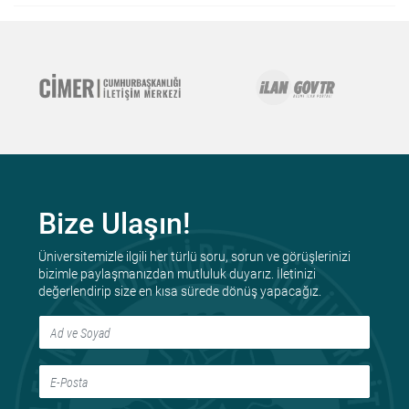
Bize Ulaşın!
Üniversitemizle ilgili her türlü soru, sorun ve görüşlerinizi
bizimle paylaşmanızdan mutluluk duyarız. İletinizi
değerlendirip size en kısa sürede dönüş yapacağız.