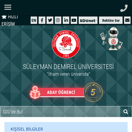
Ana Sayfa
HIZLI
ÜNİVERSİTEMİZ
EN
Rektöre Sor
ERİŞİM
AKADEMİK
ÖĞRENCİ
İDARİ
SÜLEYMAN DEMIREL ÜNIVERSITESI
ARAŞTIRMA
"İlham veren üniversite"
HASTANELER
INTERNATIONAL
KİŞİSEL BİLGİLER