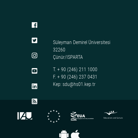
Süleyman Demirel Üniversitesi
32260
Çünür/ISPARTA
T. + 90 (246) 211 1000
F. + 90 (246) 237 0431
Kep: sdu@hs01.kep.tr