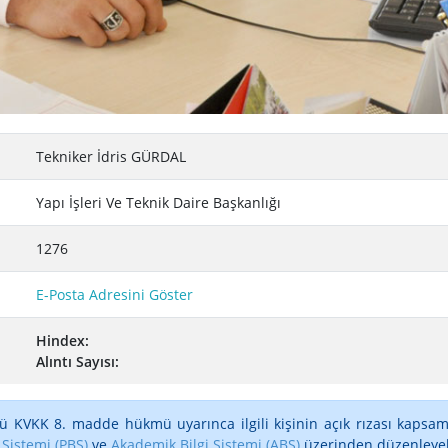
Tekniker İdris GÜRDAL
Yapı İşleri Ve Teknik Daire Başkanlığı
1276
E-Posta Adresini Göster
Hindex:
Alıntı Sayısı:
ü KVKK 8. madde hükmü uyarınca ilgili kişinin açık rızası kapsam
 Sistemi (PBS)
ve
Akademik Bilgi Sistemi (ABS)
üzerinden düzenleyebi