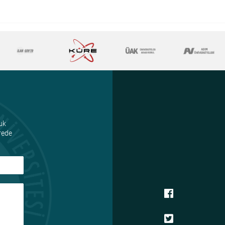
uk
ürede