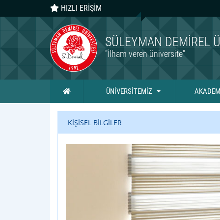
HIZLI ERİŞİM
SÜLEYMAN DEMIREL Ü
"İlham veren üniversite"
Ana Sayfa
ÜNİVERSİTEMİZ
AKADEM
KİŞİSEL BİLGİLER