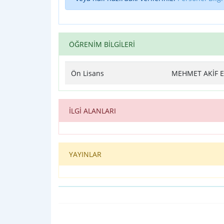
ÖĞRENİM BİLGİLERİ
Ön Lisans
MEHMET AKİF E
İLGİ ALANLARI
YAYINLAR