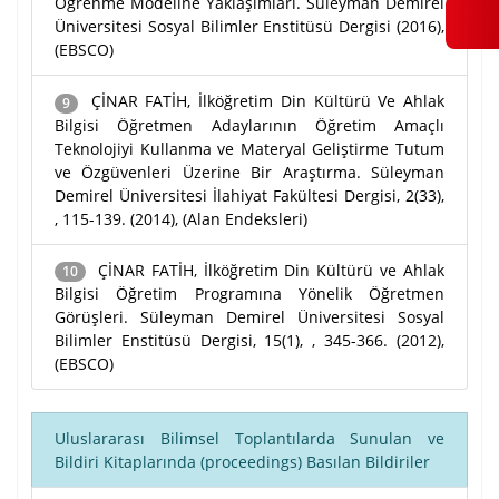
Öğrenme Modeline Yaklaşımları. Süleyman Demirel
Üniversitesi Sosyal Bilimler Enstitüsü Dergisi (2016),
(EBSCO)
ÇİNAR FATİH, İlköğretim Din Kültürü Ve Ahlak
9
Bilgisi Öğretmen Adaylarının Öğretim Amaçlı
Teknolojiyi Kullanma ve Materyal Geliştirme Tutum
ve Özgüvenleri Üzerine Bir Araştırma. Süleyman
Demirel Üniversitesi İlahiyat Fakültesi Dergisi, 2(33),
, 115-139. (2014), (Alan Endeksleri)
ÇİNAR FATİH, İlköğretim Din Kültürü ve Ahlak
10
Bilgisi Öğretim Programına Yönelik Öğretmen
Görüşleri. Süleyman Demirel Üniversitesi Sosyal
Bilimler Enstitüsü Dergisi, 15(1), , 345-366. (2012),
(EBSCO)
Uluslararası Bilimsel Toplantılarda Sunulan ve
Bildiri Kitaplarında (proceedings) Basılan Bildiriler