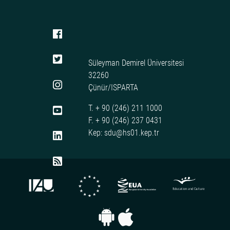
Süleyman Demirel Üniversitesi
32260
Çünür/ISPARTA
T. + 90 (246) 211 1000
F. + 90 (246) 237 0431
Kep: sdu@hs01.kep.tr