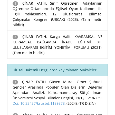
ÇİNAR FATİH, Sınıf Öğretmeni Adaylarının
1
Öğrenme Ortamlarında Eğitsel Oyun Kullanımı İle
İlgili Yaklaşımları. 12. Uluslararası Bilimsel
Çalışmalar Kongresi (UBCAK) (2023). (Tam metin
bildiri)
ÇİNAR FATİH, Karga Halit, KAVRAMSAL VE
2
KURAMSAL BAĞLAMDA İRADE EĞİTİMİ. XII.
ULUSLARARASI EĞİTİM YÖNETİMİ FORUMU (2021).
(Tam metin bildiri)
Ulusal Hakemli Dergilerde Yayımlanan Makaleler
ÇINAR FATİH, Güven Murat Ömer Şuhudi,
1
Gençler Arasında Popüler Olan Dizilerin Değerler
Açısından Analizi. Kahramanmaraş Sütçü İmam
Üniversitesi Sosyal Bilimler Dergisi, 21(1), , 218-239.
Doi: 10.33437/ksusbd.1189878
, (2024), (TR DİZİN)