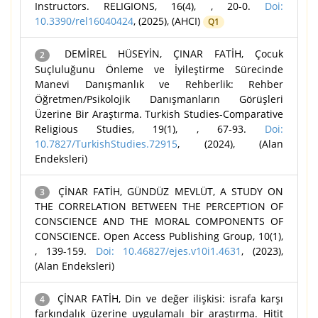
Instructors. RELIGIONS, 16(4), , 20-0.
Doi:
10.3390/rel16040424
, (2025), (AHCI)
Q1
DEMİREL HÜSEYİN, ÇINAR FATİH, Çocuk
2
Suçluluğunu Önleme ve İyileştirme Sürecinde
Manevi Danışmanlık ve Rehberlik: Rehber
Öğretmen/Psikolojik Danışmanların Görüşleri
Üzerine Bir Araştırma. Turkish Studies-Comparative
Religious Studies, 19(1), , 67-93.
Doi:
10.7827/TurkishStudies.72915
, (2024), (Alan
Endeksleri)
ÇİNAR FATİH, GÜNDÜZ MEVLÜT, A STUDY ON
3
THE CORRELATION BETWEEN THE PERCEPTION OF
CONSCIENCE AND THE MORAL COMPONENTS OF
CONSCIENCE. Open Access Publishing Group, 10(1),
, 139-159.
Doi: 10.46827/ejes.v10i1.4631
, (2023),
(Alan Endeksleri)
ÇİNAR FATİH, Din ve değer ilişkisi: israfa karşı
4
farkındalık üzerine uygulamalı bir araştırma. Hitit