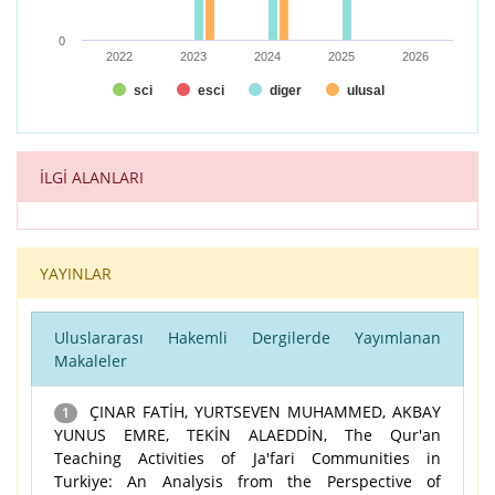
0
2022
2023
2024
2025
2026
sci
esci
diger
ulusal
End of interactive chart.
İLGİ ALANLARI
YAYINLAR
Uluslararası Hakemli Dergilerde Yayımlanan
Makaleler
ÇINAR FATİH, YURTSEVEN MUHAMMED, AKBAY
1
YUNUS EMRE, TEKİN ALAEDDİN, The Qur'an
Teaching Activities of Ja'fari Communities in
Turkiye: An Analysis from the Perspective of