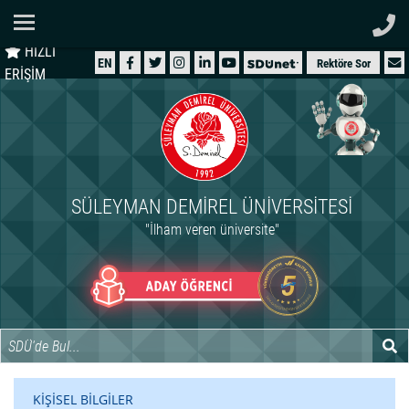
Ana Sayfa
HIZLI
ÜNİVERSİTEMİZ
EN
Rektöre Sor
ERİŞİM
AKADEMİK
ÖĞRENCİ
İDARİ
SÜLEYMAN DEMIREL ÜNIVERSITESI
ARAŞTIRMA
"İlham veren üniversite"
HASTANELER
INTERNATIONAL
KİŞİSEL BİLGİLER