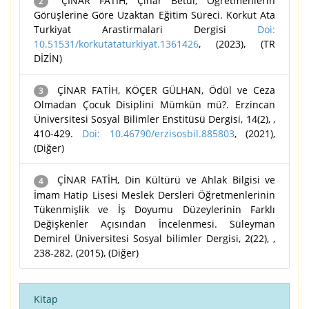
ÇİNAR FATİH, Çınar Betül, Öğretmenlerin
2
Görüşlerine Göre Uzaktan Eğitim Süreci. Korkut Ata
Turkiyat Arastirmalari Dergisi
Doi:
10.51531/korkutataturkiyat.1361426
, (2023), (TR
DİZİN)
ÇİNAR FATİH, KÖÇER GÜLHAN, Ödül ve Ceza
3
Olmadan Çocuk Disiplini Mümkün mü?. Erzincan
Üniversitesi Sosyal Bilimler Enstitüsü Dergisi, 14(2), ,
410-429.
Doi: 10.46790/erzisosbil.885803
, (2021),
(Diğer)
ÇİNAR FATİH, Din Kültürü ve Ahlak Bilgisi ve
4
İmam Hatip Lisesi Meslek Dersleri Öğretmenlerinin
Tükenmişlik ve İş Doyumu Düzeylerinin Farklı
Değişkenler Açısından İncelenmesi. Süleyman
Demirel Üniversitesi Sosyal bilimler Dergisi, 2(22), ,
238-282. (2015), (Diğer)
Kitap