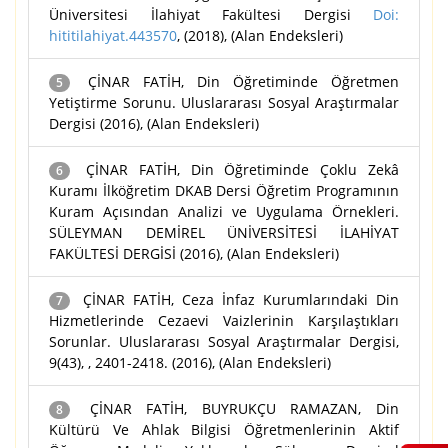
Üniversitesi İlahiyat Fakültesi Dergisi
Doi:
hititilahiyat.443570
, (2018), (Alan Endeksleri)
ÇİNAR FATİH, Din Öğretiminde Öğretmen
5
Yetiştirme Sorunu. Uluslararası Sosyal Araştırmalar
Dergisi (2016), (Alan Endeksleri)
ÇİNAR FATİH, Din Öğretiminde Çoklu Zekâ
6
Kuramı İlköğretim DKAB Dersi Öğretim Programının
Kuram Açısından Analizi ve Uygulama Örnekleri.
SÜLEYMAN DEMİREL ÜNİVERSİTESİ İLAHİYAT
FAKÜLTESİ DERGİSİ (2016), (Alan Endeksleri)
ÇİNAR FATİH, Ceza İnfaz Kurumlarındaki Din
7
Hizmetlerinde Cezaevi Vaizlerinin Karşılaştıkları
Sorunlar. Uluslararası Sosyal Araştırmalar Dergisi,
9(43), , 2401-2418. (2016), (Alan Endeksleri)
ÇİNAR FATİH, BUYRUKÇU RAMAZAN, Din
8
Kültürü Ve Ahlak Bilgisi Öğretmenlerinin Aktif