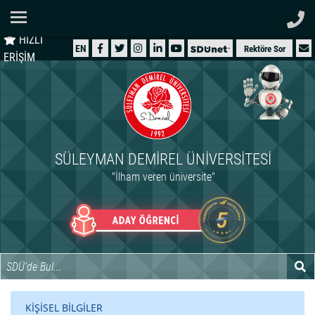
Ana Sayfa
HIZLI
ÜNİVERSİTEMİZ
EN
Rektöre Sor
ERİŞİM
AKADEMİK
ÖĞRENCİ
İDARİ
SÜLEYMAN DEMIREL ÜNIVERSITESI
ARAŞTIRMA
"İlham veren üniversite"
HASTANELER
INTERNATIONAL
KİŞİSEL BİLGİLER