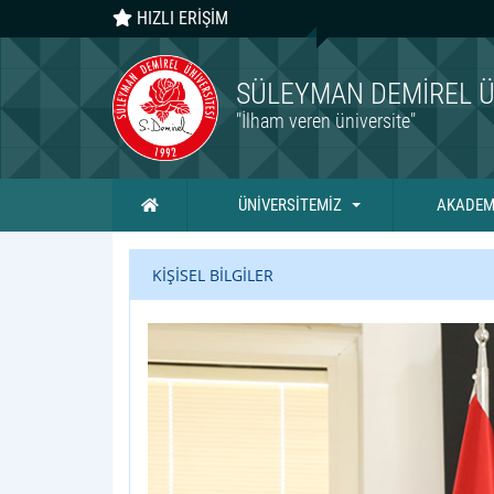
HIZLI ERİŞİM
SÜLEYMAN DEMIREL Ü
"İlham veren üniversite"
Ana Sayfa
ÜNİVERSİTEMİZ
AKADEM
KİŞİSEL BİLGİLER