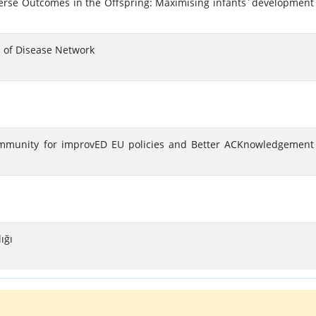
verse Outcomes in the Offspring: Maximising infants´development
 of Disease Network
ommunity for improvED EU policies and Better ACKnowledgement
ığı