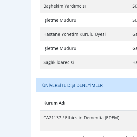
Tablo
Başhekim Yardımcısı
Sü
İşletme Müdürü
Sü
Hastane Yönetim Kurulu Üyesi
Ga
İşletme Müdürü
Ga
Sağlık İdarecisi
Ha
ÜNİVERSİTE DIŞI DENEYİMLER
Kurum Adı
Tablo
CA21137 / Ethics in Dementia (EDEM)