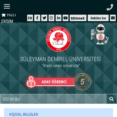
Ana Sayfa
HIZLI
ÜNİVERSİTEMİZ
EN
Rektöre Sor
ERİŞİM
AKADEMİK
ÖĞRENCİ
İDARİ
SÜLEYMAN DEMIREL ÜNIVERSITESI
ARAŞTIRMA
"İlham veren üniversite"
HASTANELER
INTERNATIONAL
KİŞİSEL BİLGİLER