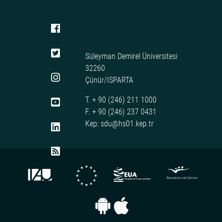
Süleyman Demirel Üniversitesi
32260
Çünür/ISPARTA
T. + 90 (246) 211 1000
F. + 90 (246) 237 0431
Kep: sdu@hs01.kep.tr