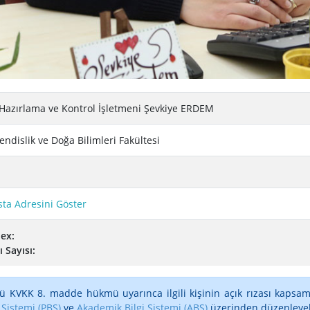
 Hazırlama ve Kontrol İşletmeni Şevkiye ERDEM
ndislik ve Doğa Bilimleri Fakültesi
sta Adresini Göster
ex:
ı Sayısı:
ü KVKK 8. madde hükmü uyarınca ilgili kişinin açık rızası kapsam
 Sistemi (PBS)
ve
Akademik Bilgi Sistemi (ABS)
üzerinden düzenleyebi