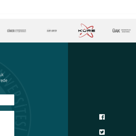
uk
ürede