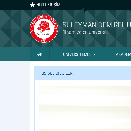
HIZLI ERİŞİM
SÜLEYMAN DEMIREL Ü
"İlham veren üniversite"
Ana Sayfa
ÜNİVERSİTEMİZ
AKADEM
KİŞİSEL BİLGİLER