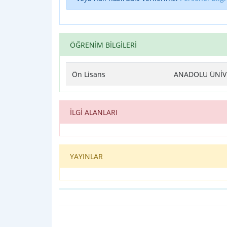
ÖĞRENİM BİLGİLERİ
Ön Lisans
ANADOLU ÜNİVE
İLGİ ALANLARI
YAYINLAR