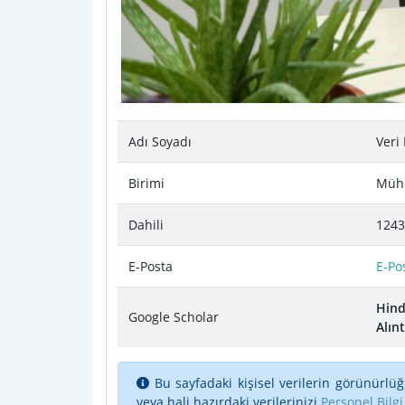
Adı Soyadı
Veri
Birimi
Mühe
Dahili
1243
E-Posta
E-Po
Hind
Google Scholar
Alınt
Bu sayfadaki kişisel verilerin görünürlüğ
veya hali hazırdaki verilerinizi
Personel Bilgi