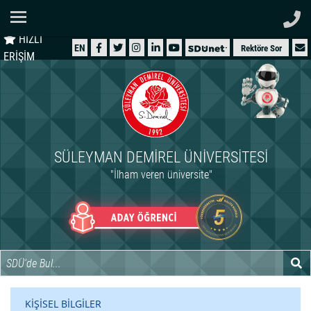
Ana Sayfa
HIZLI
ÜNİVERSİTEMİZ
EN
Rektöre Sor
ERİŞİM
AKADEMİK
ÖĞRENCİ
İDARİ
SÜLEYMAN DEMIREL ÜNIVERSITESI
ARAŞTIRMA
"İlham veren üniversite"
HASTANELER
INTERNATIONAL
KİŞİSEL BİLGİLER