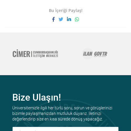
Bu İçeriği Paylaş!
Bize Ulaşın!
Üniversitemizle ilgili her türlü soru, sorun ve görüşlerinizi
bizimle paylaşmanızdan mutluluk duyarız. İletinizi
değerlendirip size en kısa sürede dönüş yapacağız.