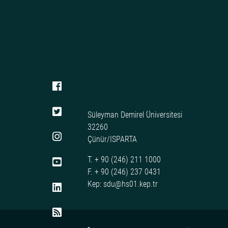
Süleyman Demirel Üniversitesi
32260
Çünür/ISPARTA
T. + 90 (246) 211 1000
F. + 90 (246) 237 0431
Kep: sdu@hs01.kep.tr