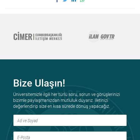
Bize Ulaşın!
Üniversitemizle ilgili her türlü soru, sorun ve görüşlerinizi
bizimle paylaşmanızdan mutluluk duyarız. İletinizi
değerlendirip size en kısa sürede dönüş yapacağız.