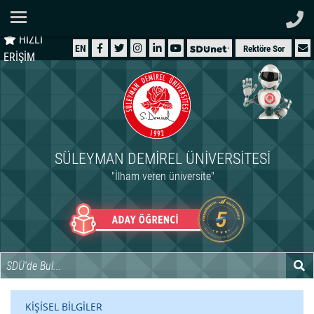
Ana Sayfa
HIZLI
ÜNİVERSİTEMİZ
EN
Rektöre Sor
ERİŞİM
AKADEMİK
ÖĞRENCİ
İDARİ
SÜLEYMAN DEMIREL ÜNIVERSITESI
ARAŞTIRMA
"İlham veren üniversite"
HASTANELER
INTERNATIONAL
KİŞİSEL BİLGİLER