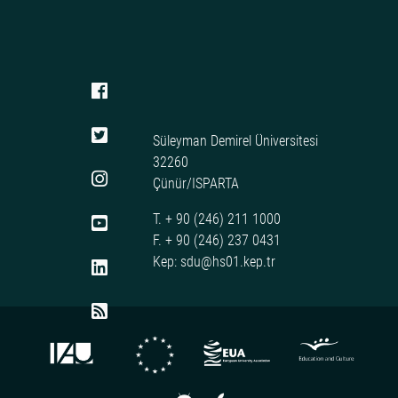
Süleyman Demirel Üniversitesi
32260
Çünür/ISPARTA
T. + 90 (246) 211 1000
F. + 90 (246) 237 0431
Kep: sdu@hs01.kep.tr