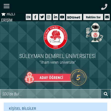
Ana Sayfa
HIZLI
ÜNİVERSİTEMİZ
EN
Rektöre Sor
ERİŞİM
AKADEMİK
ÖĞRENCİ
İDARİ
SÜLEYMAN DEMIREL ÜNIVERSITESI
ARAŞTIRMA
"İlham veren üniversite"
HASTANELER
INTERNATIONAL
KİŞİSEL BİLGİLER