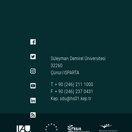
Süleyman Demirel Üniversitesi
32260
Çünür/ISPARTA
T. + 90 (246) 211 1000
F. + 90 (246) 237 0431
Kep: sdu@hs01.kep.tr