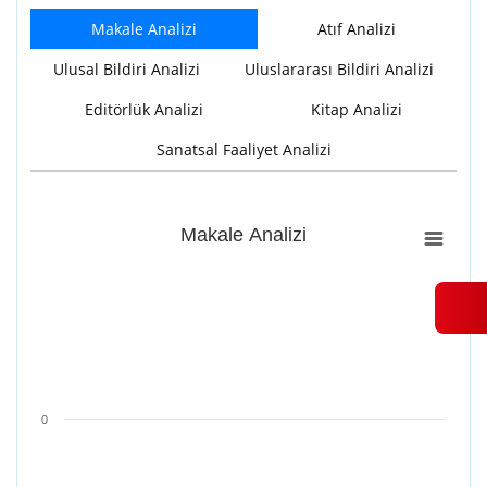
Makale Analizi
Atıf Analizi
Ulusal Bildiri Analizi
Uluslararası Bildiri Analizi
Editörlük Analizi
Kitap Analizi
Sanatsal Faaliyet Analizi
Makale Analizi
Makale Analizi
Bar chart with 4 data series.
View as data table, Makale Analizi
The chart has 1 X axis displaying categories.
The chart has 1 Y axis displaying values. Range: -0.5 to 0.5.
0