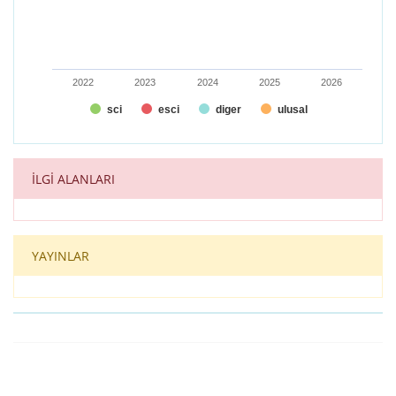
2022
2023
2024
2025
2026
sci
esci
diger
ulusal
End of interactive chart.
İLGİ ALANLARI
YAYINLAR