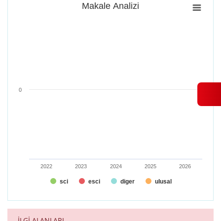
Makale Analizi
Makale Analizi
Bar chart with 4 data series.
View as data table, Makale Analizi
The chart has 1 X axis displaying categories.
The chart has 1 Y axis displaying values. Range: -0.5 to 0.5.
0
2022
2023
2024
2025
2026
sci
esci
diger
ulusal
End of interactive chart.
İLGİ ALANLARI