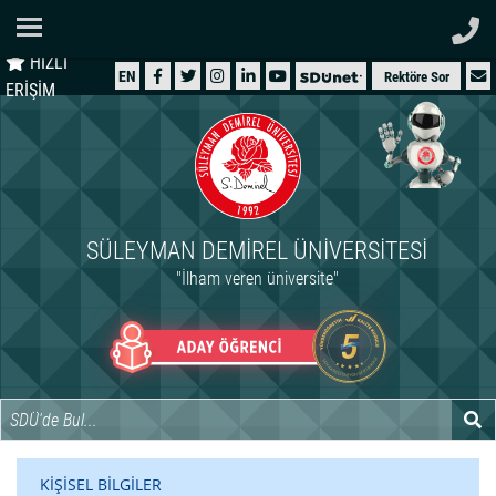
Ana Sayfa
HIZLI
ÜNİVERSİTEMİZ
EN
Rektöre Sor
ERİŞİM
AKADEMİK
ÖĞRENCİ
İDARİ
SÜLEYMAN DEMIREL ÜNIVERSITESI
ARAŞTIRMA
"İlham veren üniversite"
HASTANELER
INTERNATIONAL
KİŞİSEL BİLGİLER