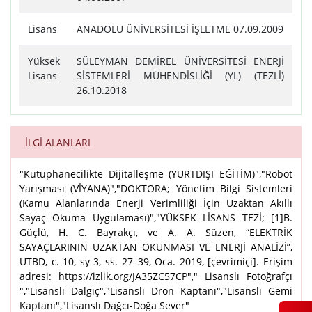
Lisans
ANADOLU ÜNİVERSİTESİ İŞLETME 07.09.2009
Yüksek
SÜLEYMAN DEMİREL ÜNİVERSİTESİ ENERJİ
Lisans
SİSTEMLERİ MÜHENDİSLİĞİ (YL) (TEZLİ)
26.10.2018
İLGİ ALANLARI
"Kütüphanecilikte Dijitalleşme (YURTDIŞI EĞİTİM)","Robot
Yarışması (VİYANA)","DOKTORA; Yönetim Bilgi Sistemleri
(Kamu Alanlarında Enerji Verimliliği İçin Uzaktan Akıllı
Sayaç Okuma Uygulaması)","YÜKSEK LİSANS TEZİ; [1]B.
Güçlü, H. C. Bayrakçı, ve A. A. Süzen, “ELEKTRİK
SAYAÇLARININ UZAKTAN OKUNMASI VE ENERJİ ANALİZİ”,
UTBD, c. 10, sy 3, ss. 27–39, Oca. 2019, [çevrimiçi]. Erişim
adresi: https://izlik.org/JA35ZC57CP"," Lisanslı Fotoğrafçı
","Lisanslı Dalgıç","Lisanslı Dron Kaptanı","Lisanslı Gemi
Kaptanı","Lisanslı Dağcı-Doğa Sever"