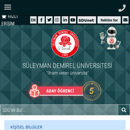
Ana Sayfa
HIZLI
ÜNİVERSİTEMİZ
EN
Rektöre Sor
ERİŞİM
AKADEMİK
ÖĞRENCİ
İDARİ
SÜLEYMAN DEMIREL ÜNIVERSITESI
ARAŞTIRMA
"İlham veren üniversite"
HASTANELER
INTERNATIONAL
KİŞİSEL BİLGİLER