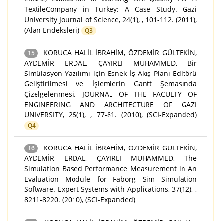
TextileCompany in Turkey: A Case Study. Gazi
University Journal of Science, 24(1), , 101-112. (2011),
(Alan Endeksleri)
Q3
KORUCA HALİL İBRAHİM, ÖZDEMİR GÜLTEKİN,
15
AYDEMİR ERDAL, ÇAYIRLI MUHAMMED, Bir
Simülasyon Yazılımı için Esnek İş Akış Planı Editörü
Geliştirilmesi ve İşlemlerin Gantt Şemasında
Çizelgelenmesi. JOURNAL OF THE FACULTY OF
ENGINEERING AND ARCHITECTURE OF GAZI
UNIVERSITY, 25(1), , 77-81. (2010), (SCI-Expanded)
Q4
KORUCA HALİL İBRAHİM, ÖZDEMİR GÜLTEKİN,
16
AYDEMİR ERDAL, ÇAYIRLI MUHAMMED, The
Simulation Based Performance Measurement in An
Evaluation Module for Faborg Sim Simulation
Software. Expert Systems with Applications, 37(12), ,
8211-8220. (2010), (SCI-Expanded)