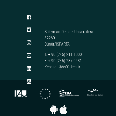
Süleyman Demirel Üniversitesi
32260
Çünür/ISPARTA
T. + 90 (246) 211 1000
F. + 90 (246) 237 0431
Kep: sdu@hs01.kep.tr