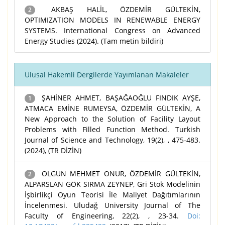
AKBAŞ HALİL, ÖZDEMİR GÜLTEKİN,
2
OPTIMIZATION MODELS IN RENEWABLE ENERGY
SYSTEMS. International Congress on Advanced
Energy Studies (2024). (Tam metin bildiri)
Ulusal Hakemli Dergilerde Yayımlanan Makaleler
ŞAHİNER AHMET, BAŞAĞAOĞLU FINDIK AYŞE,
1
ATMACA EMİNE RUMEYSA, ÖZDEMİR GÜLTEKİN, A
New Approach to the Solution of Facility Layout
Problems with Filled Function Method. Turkish
Journal of Science and Technology, 19(2), , 475-483.
(2024), (TR DİZİN)
OLGUN MEHMET ONUR, ÖZDEMİR GÜLTEKİN,
2
ALPARSLAN GÖK SIRMA ZEYNEP, Gri Stok Modelinin
İşbirlikçi Oyun Teorisi İle Maliyet Dağıtımlarının
İncelenmesi. Uludağ University Journal of The
Faculty of Engineering, 22(2), , 23-34.
Doi: