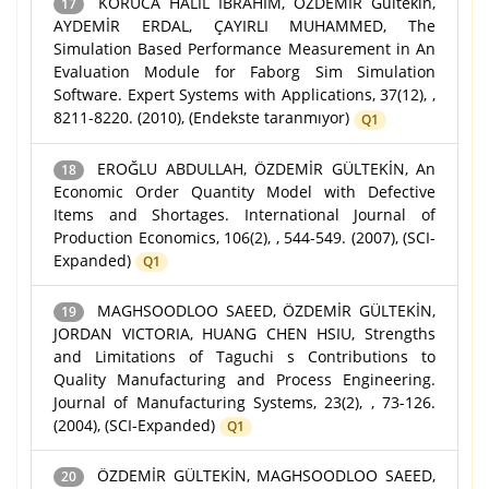
KORUCA HALİL İBRAHİM, ÖZDEMİR Gültekin,
17
AYDEMİR ERDAL, ÇAYIRLI MUHAMMED, The
Simulation Based Performance Measurement in An
Evaluation Module for Faborg Sim Simulation
Software. Expert Systems with Applications, 37(12), ,
8211-8220. (2010), (Endekste taranmıyor)
Q1
EROĞLU ABDULLAH, ÖZDEMİR GÜLTEKİN, An
18
Economic Order Quantity Model with Defective
Items and Shortages. International Journal of
Production Economics, 106(2), , 544-549. (2007), (SCI-
Expanded)
Q1
MAGHSOODLOO SAEED, ÖZDEMİR GÜLTEKİN,
19
JORDAN VICTORIA, HUANG CHEN HSIU, Strengths
and Limitations of Taguchi s Contributions to
Quality Manufacturing and Process Engineering.
Journal of Manufacturing Systems, 23(2), , 73-126.
(2004), (SCI-Expanded)
Q1
ÖZDEMİR GÜLTEKİN, MAGHSOODLOO SAEED,
20