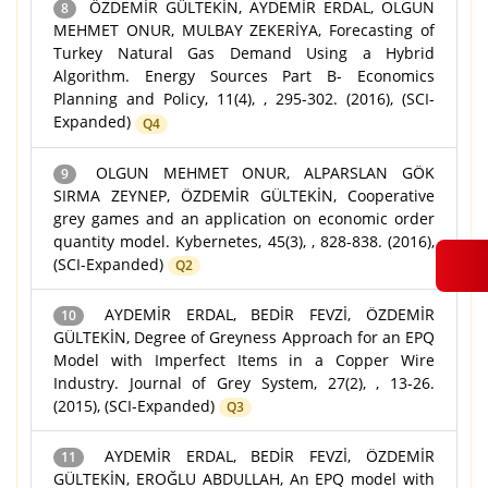
ÖZDEMİR GÜLTEKİN, AYDEMİR ERDAL, OLGUN
8
MEHMET ONUR, MULBAY ZEKERİYA, Forecasting of
Turkey Natural Gas Demand Using a Hybrid
Algorithm. Energy Sources Part B- Economics
Planning and Policy, 11(4), , 295-302. (2016), (SCI-
Expanded)
Q4
OLGUN MEHMET ONUR, ALPARSLAN GÖK
9
SIRMA ZEYNEP, ÖZDEMİR GÜLTEKİN, Cooperative
grey games and an application on economic order
quantity model. Kybernetes, 45(3), , 828-838. (2016),
(SCI-Expanded)
Q2
AYDEMİR ERDAL, BEDİR FEVZİ, ÖZDEMİR
10
GÜLTEKİN, Degree of Greyness Approach for an EPQ
Model with Imperfect Items in a Copper Wire
Industry. Journal of Grey System, 27(2), , 13-26.
(2015), (SCI-Expanded)
Q3
AYDEMİR ERDAL, BEDİR FEVZİ, ÖZDEMİR
11
GÜLTEKİN, EROĞLU ABDULLAH, An EPQ model with