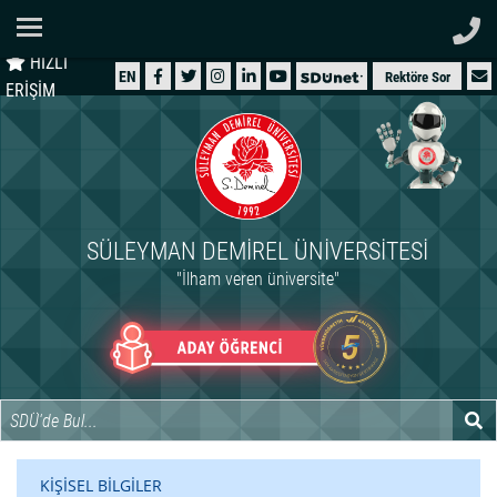
Ana Sayfa
HIZLI
ÜNİVERSİTEMİZ
EN
Rektöre Sor
ERİŞİM
AKADEMİK
ÖĞRENCİ
İDARİ
SÜLEYMAN DEMIREL ÜNIVERSITESI
ARAŞTIRMA
"İlham veren üniversite"
HASTANELER
INTERNATIONAL
KİŞİSEL BİLGİLER