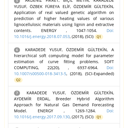
AKDENİZ FİKRET, BİÇİL METİN, KARADEDE
5
YUSUF, ÖZBEK FÜREYA ELİF, ÖZDEMİR GÜLTEKİN,
Application of real valued genetic algorithm on
prediction of higher heating values of various
lignocellulosic materials using lignin and extractive
contents. ENERGY , 1047-1054.
Doi:
10.1016/j.energy.2018.07.053
, (2018), (SCI)
Q1
KARADEDE YUSUF, ÖZDEMİR GÜLTEKİN, A
6
hierarchical soft computing model for parameter
estimation of curve fitting problems. SOFT
COMPUTING, 22(20), , 6937-6964.
Doi:
10.1007/s00500-018-3413-5
, (2018), (SCI-Expanded)
Q2
KARADEDE YUSUF, ÖZDEMİR GÜLTEKİN,
7
AYDEMİR ERDAL, Breeder Hybrid Algorithm
Approach for Natural Gas Demand Forecasting
Model. ENERGY , 1269-1284.
Doi:
10.1016/j.energy.2017.09.130
, (2017), (SCI)
Q1