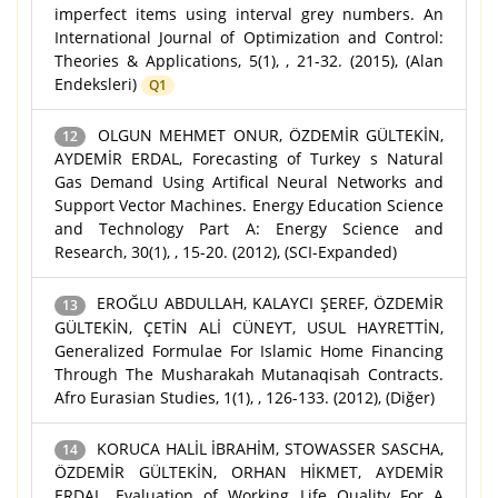
imperfect items using interval grey numbers. An
International Journal of Optimization and Control:
Theories & Applications, 5(1), , 21-32. (2015), (Alan
Endeksleri)
Q1
OLGUN MEHMET ONUR, ÖZDEMİR GÜLTEKİN,
12
AYDEMİR ERDAL, Forecasting of Turkey s Natural
Gas Demand Using Artifical Neural Networks and
Support Vector Machines. Energy Education Science
and Technology Part A: Energy Science and
Research, 30(1), , 15-20. (2012), (SCI-Expanded)
EROĞLU ABDULLAH, KALAYCI ŞEREF, ÖZDEMİR
13
GÜLTEKİN, ÇETİN ALİ CÜNEYT, USUL HAYRETTİN,
Generalized Formulae For Islamic Home Financing
Through The Musharakah Mutanaqisah Contracts.
Afro Eurasian Studies, 1(1), , 126-133. (2012), (Diğer)
KORUCA HALİL İBRAHİM, STOWASSER SASCHA,
14
ÖZDEMİR GÜLTEKİN, ORHAN HİKMET, AYDEMİR
ERDAL, Evaluation of Working Life Quality For A