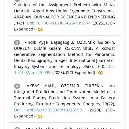
Solution of the Assignment Problem with Meta-
Heuristic Algorithms Under Ergonomic Constraints.
ARABIAN JOURNAL FOR SCIENCE AND ENGINEERING
, 1-21.
Doi: 10.1007/s13369-025-10967-4
, (2025), (SCI-
Expanded)
Q2
Fındık Ayşe Başağaoğlu, ÖZDEMİR Gültekin,
3
DURSUN DEMİR Gizem, ÖZKAYA Ufuk, A Robust
Generative Segmentation Method for Panoramic
Dental Radiography Images. International Journal of
Imaging Systems and Technology, 35(3), , 0-0.
Doi:
10.1002/ima.70099
, (2025), (SCI-Expanded)
Q2
AKBAŞ HALİL, ÖZDEMİR GÜLTEKİN, An
4
Integrated Prediction and Optimization Model of a
Thermal Energy Production System in a Factory
Producing Furniture Components. Energies, 13(22),
Doi: doi.org/10.3390/en13225999
, (2020), (SCI-
Expanded)
Q3