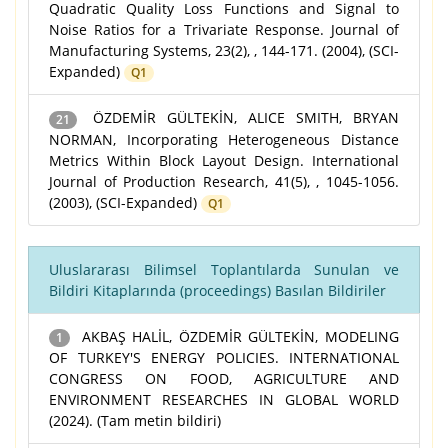
Quadratic Quality Loss Functions and Signal to
Noise Ratios for a Trivariate Response. Journal of
Manufacturing Systems, 23(2), , 144-171. (2004), (SCI-
Expanded)
Q1
ÖZDEMİR GÜLTEKİN, ALICE SMITH, BRYAN
21
NORMAN, Incorporating Heterogeneous Distance
Metrics Within Block Layout Design. International
Journal of Production Research, 41(5), , 1045-1056.
(2003), (SCI-Expanded)
Q1
Uluslararası Bilimsel Toplantılarda Sunulan ve
Bildiri Kitaplarında (proceedings) Basılan Bildiriler
AKBAŞ HALİL, ÖZDEMİR GÜLTEKİN, MODELING
1
OF TURKEY'S ENERGY POLICIES. INTERNATIONAL
CONGRESS ON FOOD, AGRICULTURE AND
ENVIRONMENT RESEARCHES IN GLOBAL WORLD
(2024). (Tam metin bildiri)