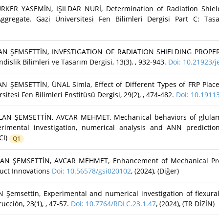
ER YASEMİN, IŞILDAR NURİ, Determination of Radiation Shield
regate. Gazi Üniversitesi Fen Bilimleri Dergisi Part C: Tasa
AN ŞEMSETTİN, INVESTIGATION OF RADIATION SHIELDING PROPE
k Bilimleri ve Tasarım Dergisi, 13(3), , 932-943.
Doi: 10.21923/
EMSETTİN, ÜNAL Simla, Effect of Different Types of FRP Placed
esi Fen Bilimleri Enstitüsü Dergisi, 29(2), , 474-482.
Doi: 10.191
N ŞEMSETTİN, AVCAR MEHMET, Mechanical behaviors of glulam 
erimental investigation, numerical analysis and ANN predicti
SCI)
Q1
N ŞEMSETTİN, AVCAR MEHMET, Enhancement of Mechanical Prop
uct Innovations
Doi: 10.56578/gsi020102
, (2024), (Diğer)
Şemsettin, Experimental and numerical investigation of flexural
ucción, 23(1), , 47-57.
Doi: 10.7764/RDLC.23.1.47
, (2024), (TR DİZİN)