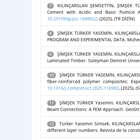
KILINÇARSLAN ŞEMSETTİN, ŞİMŞEK TÜRK
7
Cement with Acidic and Basic Pumice Agg
10.29109/gujsc.1688022
, (2025), (TR DİZİN)
ŞİMŞEK TÜRKER YASEMİN, KILINÇARSL
8
PROGRAM AND EXPERIMENTAL DATA. Mühendisli
ŞİMŞEK TÜRKER YASEMİN, KILINÇARSLAN Ş
9
Laminated Timber. Süleyman Demirel Üniversit
ŞİMŞEK TÜRKER YASEMİN, KILINÇARSLA
10
fiber-reinforced polymer composites: Exp
10.1016/j.compstruct.2025.118983
, (2025), (
ŞİMŞEK TÜRKER Yasemin, KILINÇARSLA
11
Beam Connections: A FEM Approach. GeoStr
Turker Yasemin Simsek, KILINÇARSLAN 
12
different layer numbers. Revista de la constr