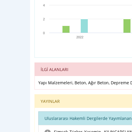
4
2
0
2022
End of interactive chart.
İLGİ ALANLARI
Yapı Malzemeleri, Beton, Ağır Beton, Depreme D
YAYINLAR
Uluslararası Hakemli Dergilerde Yayımlanan
Şimşek Türker Yasemin, KILINÇARSLAN 