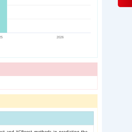
25
2026
st and XGBoost methods in predicting the