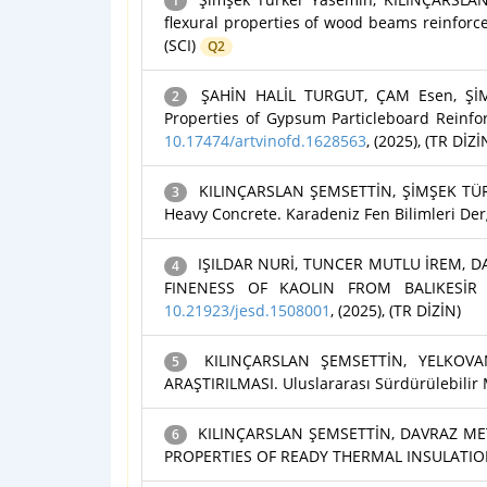
1
flexural properties of wood beams reinforc
(SCI)
Q2
ŞAHİN HALİL TURGUT, ÇAM Esen, ŞİMŞ
2
Properties of Gypsum Particleboard Reinfor
10.17474/artvinofd.1628563
, (2025), (TR DİZİ
KILINÇARSLAN ŞEMSETTİN, ŞİMŞEK TÜRKE
3
Heavy Concrete. Karadeniz Fen Bilimleri Dergi
IŞILDAR NURİ, TUNCER MUTLU İREM, D
4
FINENESS OF KAOLIN FROM BALIKESİR RE
10.21923/jesd.1508001
, (2025), (TR DİZİN)
KILINÇARSLAN ŞEMSETTİN, YELKOVA
5
ARAŞTIRILMASI. Uluslararası Sürdürülebilir 
KILINÇARSLAN ŞEMSETTİN, DAVRAZ ME
6
PROPERTIES OF READY THERMAL INSULATION P