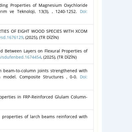
ing Properties of Magnesium Oxychloride
rım ve Teknoloji, 13(3), , 1240-1252.
Doi:
RTIES OF EIGHT WOOD SPECIES WITH XCOM
jesd.1676129
, (2025), (TR DİZİN)
 Between Layers on Flexural Properties of
13/sdufenbed.1674454
, (2025), (TR DİZİN)
beam-to-column joints strengthened with
on model. Composite Structures , 0-0.
Doi:
erties in FRP-Reinforced Glulam Column-
 properties of larch beams reinforced with