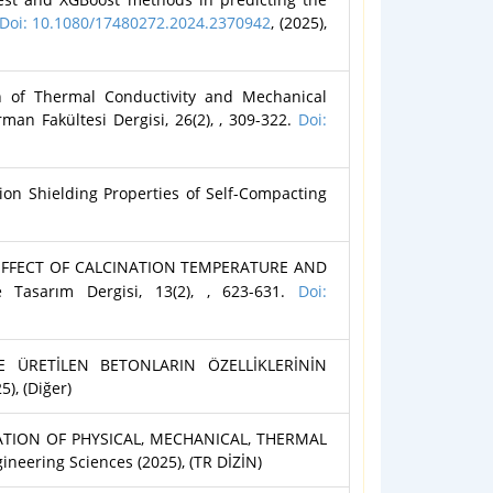
Doi: 10.1080/17480272.2024.2370942
, (2025),
of Thermal Conductivity and Mechanical
an Fakültesi Dergisi, 26(2), , 309-322.
Doi:
n Shielding Properties of Self-Compacting
 EFFECT OF CALCINATION TEMPERATURE AND
Tasarım Dergisi, 13(2), , 623-631.
Doi:
 ÜRETİLEN BETONLARIN ÖZELLİKLERİNİN
25), (Diğer)
ATION OF PHYSICAL, MECHANICAL, THERMAL
ering Sciences (2025), (TR DİZİN)