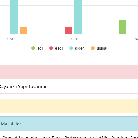
2023
2024
20
sci
esci
diger
ulusal
ayanıklı Yapı Tasarımı
 Makaleler
Şemsettin, Yilmaz Ince Ebru, Performance of ANN, Random Fore