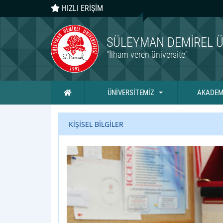
HIZLI ERİŞİM
SÜLEYMAN DEMIREL Ü
"İlham veren üniversite"
Ana Sayfa
ÜNİVERSİTEMİZ
AKADEM
KİŞİSEL BİLGİLER