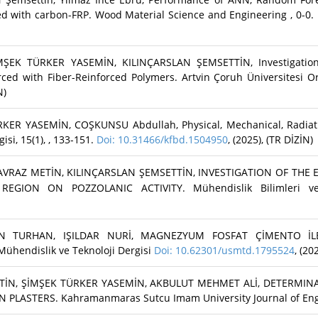
ed with carbon-FRP. Wood Material Science and Engineering , 0-0.
EK TÜRKER YASEMİN, KILINÇARSLAN ŞEMSETTİN, Investigation 
ced with Fiber-Reinforced Polymers. Artvin Çoruh Üniversitesi Orm
N)
R YASEMİN, COŞKUNSU Abdullah, Physical, Mechanical, Radiatio
si, 15(1), , 133-151.
Doi: 10.31466/kfbd.1504950
, (2025), (TR DİZİN)
AVRAZ METİN, KILINÇARSLAN ŞEMSETTİN, INVESTIGATION OF THE
GION ON POZZOLANIC ACTIVITY. Mühendislik Bilimleri ve 
N TURHAN, IŞILDAR NURİ, MAGNEZYUM FOSFAT ÇİMENTO İLE
Mühendislik ve Teknoloji Dergisi
Doi: 10.62301/usmtd.1795524
, (20
TİN, ŞİMŞEK TÜRKER YASEMİN, AKBULUT MEHMET ALİ, DETERMIN
LASTERS. Kahramanmaras Sutcu Imam University Journal of Engine