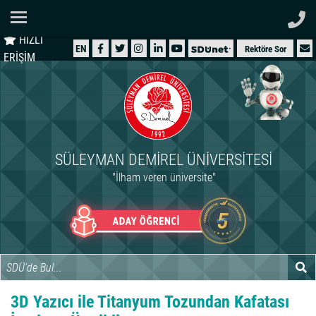
Ana Sayfa
HIZLI
ÜNİVERSİTEMİZ
EN
Rektöre Sor
ERİŞİM
AKADEMİK
ÖĞRENCİ
İDARİ
SÜLEYMAN DEMIREL ÜNIVERSITESI
ARAŞTIRMA
"İlham veren üniversite"
HASTANELER
INTERNATIONAL
3D Yazıcı ile Titanyum Tozundan Kafatası