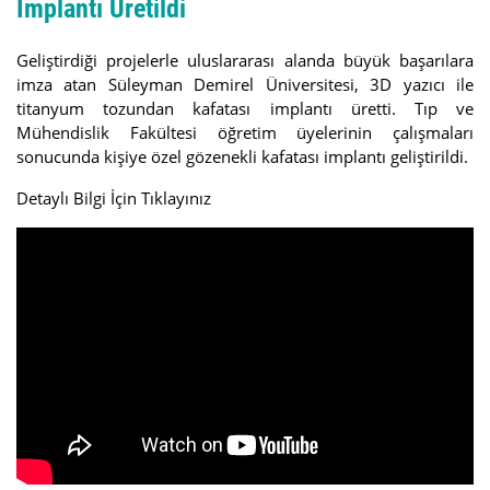
İmplantı Üretildi
Geliştirdiği projelerle uluslararası alanda büyük başarılara
imza atan Süleyman Demirel Üniversitesi, 3D yazıcı ile
titanyum tozundan kafatası implantı üretti. Tıp ve
Mühendislik Fakültesi öğretim üyelerinin çalışmaları
sonucunda kişiye özel gözenekli kafatası implantı geliştirildi.
Detaylı Bilgi İçin Tıklayınız