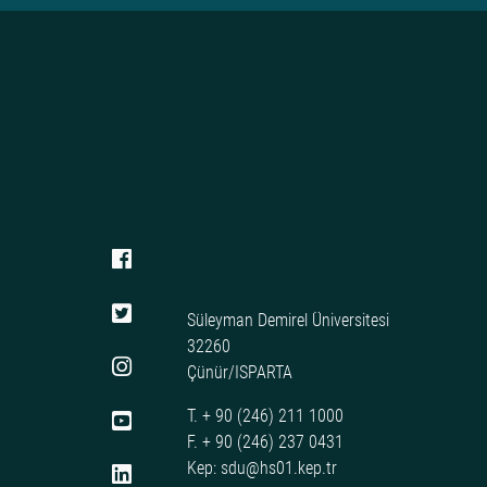
Süleyman Demirel Üniversitesi
32260
Çünür/ISPARTA
T. + 90 (246) 211 1000
F. + 90 (246) 237 0431
Kep: sdu@hs01.kep.tr