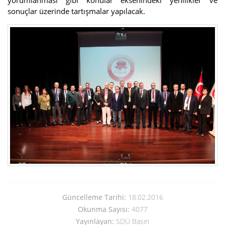
yorumlanması gibi konular eksenindeki yenilikler ve
sonuçlar üzerinde tartışmalar yapılacak.
Güncelleme Tarihi:
18.02.2016
Okunma Sayısı:
4077
Yayınlayan:
SDÜ Basın