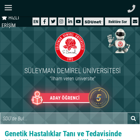
Ana Sayfa
HIZLI
ÜNİVERSİTEMİZ
EN
Rektöre Sor
ERİŞİM
AKADEMİK
ÖĞRENCİ
İDARİ
SÜLEYMAN DEMIREL ÜNIVERSITESI
ARAŞTIRMA
"İlham veren üniversite"
HASTANELER
INTERNATIONAL
Genetik Hastalıklar Tanı ve Tedavisinde