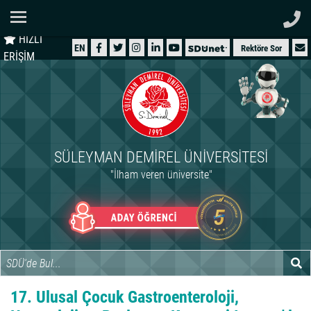
Ana Sayfa
HIZLI
ÜNİVERSİTEMİZ
EN
Rektöre Sor
ERİŞİM
AKADEMİK
ÖĞRENCİ
İDARİ
SÜLEYMAN DEMIREL ÜNIVERSITESI
ARAŞTIRMA
"İlham veren üniversite"
HASTANELER
INTERNATIONAL
17. Ulusal Çocuk Gastroenteroloji,