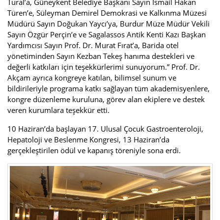
Tural’a, Güneykent Belediye Başkanı Sayın İsmail Hakan
Türen’e, Süleyman Demirel Demokrasi ve Kalkınma Müzesi
Müdürü Sayın Doğukan Yaycı’ya, Burdur Müze Müdür Vekili
Sayın Özgür Perçin’e ve Sagalassos Antik Kenti Kazı Başkan
Yardımcısı Sayın Prof. Dr. Murat Fırat’a, Barida otel
yönetiminden Sayın Kezban Tekeş hanıma destekleri ve
değerli katkıları için teşekkürlerimi sunuyorum.” Prof. Dr.
Akçam ayrıca kongreye katılan, bilimsel sunum ve
bildirileriyle programa katkı sağlayan tüm akademisyenlere,
kongre düzenleme kuruluna, görev alan ekiplere ve destek
veren kurumlara teşekkür etti.
10 Haziran’da başlayan 17. Ulusal Çocuk Gastroenteroloji,
Hepatoloji ve Beslenme Kongresi, 13 Haziran’da
gerçekleştirilen ödül ve kapanış töreniyle sona erdi.