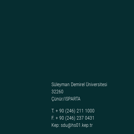
Süleyman Demirel Üniversitesi
32260
Çünür/ISPARTA
T. + 90 (246) 211 1000
F. + 90 (246) 237 0431
Kep: sdu@hs01.kep.tr