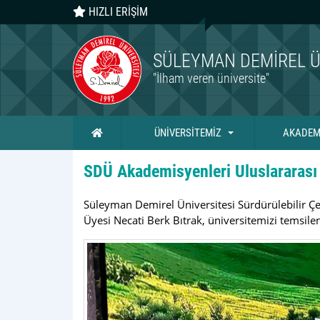
HIZLI ERİŞİM
SÜLEYMAN DEMIREL Ü
"İlham veren üniversite"
Ana Sayfa
ÜNİVERSİTEMİZ
AKADEM
SDÜ Akademisyenleri Uluslararası S
Süleyman Demirel Üniversitesi Sürdürülebilir Çe
Üyesi Necati Berk Bıtrak, üniversitemizi temsilen