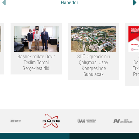
Haberler
Başhekimlikte Devir
SDÜ Öğrencisinin
Teslim Töreni
Çalışması Uzay
De
Gerçekleştirildi
Kongresinde
Erk
Sunulacak
Pr