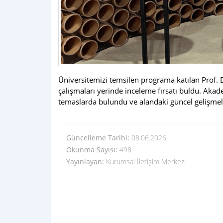
Üniversitemizi temsilen programa katılan Prof. D
çalışmaları yerinde inceleme fırsatı buldu. Akade
temaslarda bulundu ve alandaki güncel gelişmeler
Güncelleme Tarihi:
08.06.2026
Okunma Sayısı:
498
Yayınlayan:
Kurumsal İletişim Merkezi