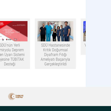
SDÜ'nün Yerli
SDÜ Hastanesinde
Yeşilay Gençlik 
miryolu Deprem
Kritik Doğumsal
Tamamlandı
en Uyarı Sistemi
Diyafram Fıtığı
ojesine TÜBİTAK
Ameliyatı Başarıyla
Desteği
Gerçekleştirildi