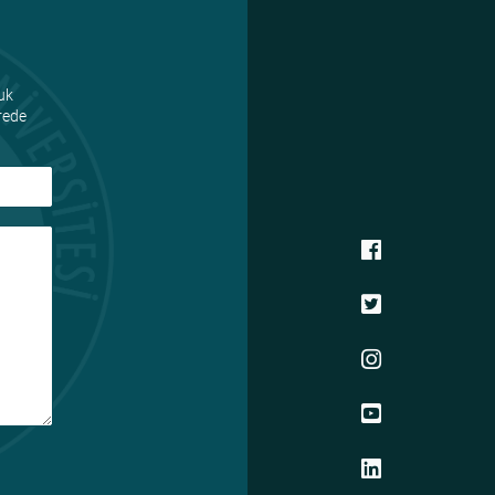
uk
ürede