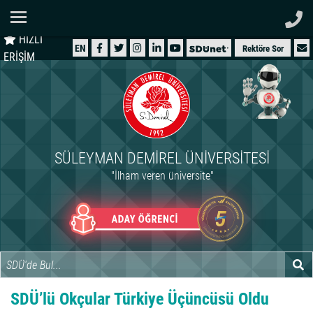
Ana Sayfa
HIZLI
ÜNİVERSİTEMİZ
EN
Rektöre Sor
ERİŞİM
AKADEMİK
ÖĞRENCİ
İDARİ
SÜLEYMAN DEMIREL ÜNIVERSITESI
ARAŞTIRMA
"İlham veren üniversite"
HASTANELER
INTERNATIONAL
SDÜ’lü Okçular Türkiye Üçüncüsü Oldu