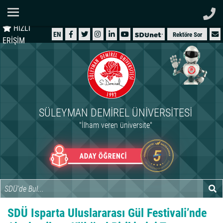
Ana Sayfa
HIZLI
ÜNİVERSİTEMİZ
EN
Rektöre Sor
ERİŞİM
AKADEMİK
ÖĞRENCİ
İDARİ
SÜLEYMAN DEMIREL ÜNIVERSITESI
ARAŞTIRMA
"İlham veren üniversite"
HASTANELER
INTERNATIONAL
SDÜ Isparta Uluslararası Gül Festivali’nde