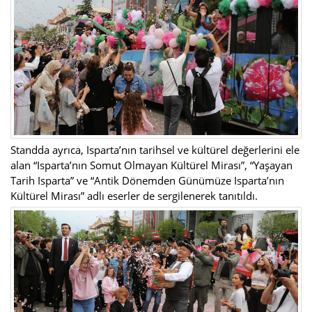
Standda ayrıca, Isparta’nın tarihsel ve kültürel değerlerini ele
alan “Isparta’nın Somut Olmayan Kültürel Mirası”, “Yaşayan
Tarih Isparta” ve “Antik Dönemden Günümüze Isparta’nın
Kültürel Mirası” adlı eserler de sergilenerek tanıtıldı.