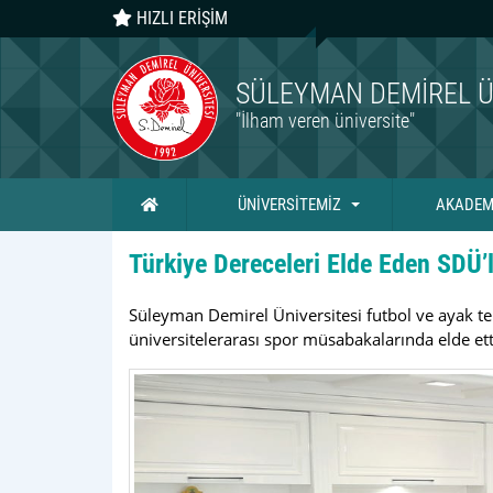
HIZLI ERİŞİM
SÜLEYMAN DEMIREL Ü
"İlham veren üniversite"
Ana Sayfa
ÜNİVERSİTEMİZ
AKADEM
Türkiye Dereceleri Elde Eden SDÜ’lü
Süleyman Demirel Üniversitesi futbol ve ayak t
üniversitelerarası spor müsabakalarında elde etti