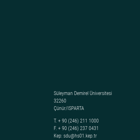
Süleyman Demirel Üniversitesi
32260
Çünür/ISPARTA
T. + 90 (246) 211 1000
F. + 90 (246) 237 0431
Kep: sdu@hs01.kep.tr