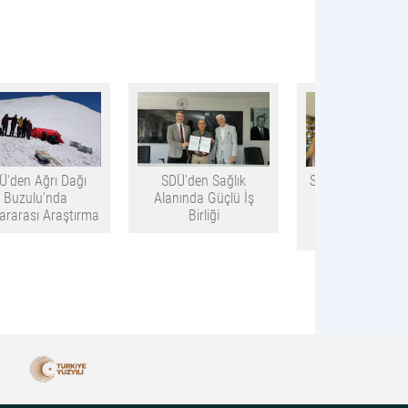
Ü'den Ağrı Dağı
SDÜ’den Sağlık
SDÜ TÜBİTAK Des
Buzulu'nda
Alanında Güçlü İş
Projeleri ve Bili
lararası Araştırma
Birliği
Başarılarıyla Di
Çekiyor