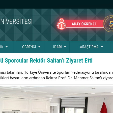
NIVERSITESI
İK
ÖĞRENCİ
İDARİ
ARAŞTIRMA
 Sporcular Rektör Saltan’ı Ziyaret Etti
enisi takımları, Türkiye Üniversite Sporları Federasyonu tarafı
kleri başarıların ardından Rektör Prof. Dr. Mehmet Saltan’ı ziyaret