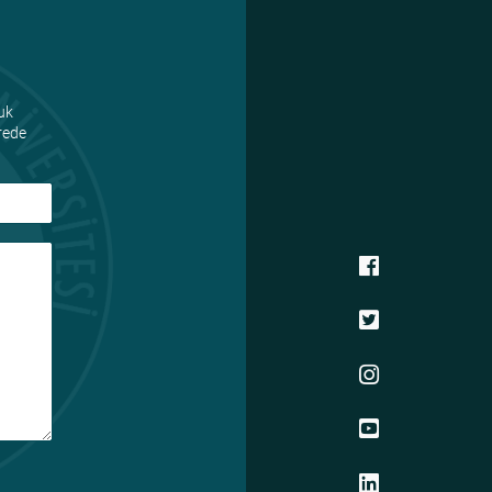
uk
ürede