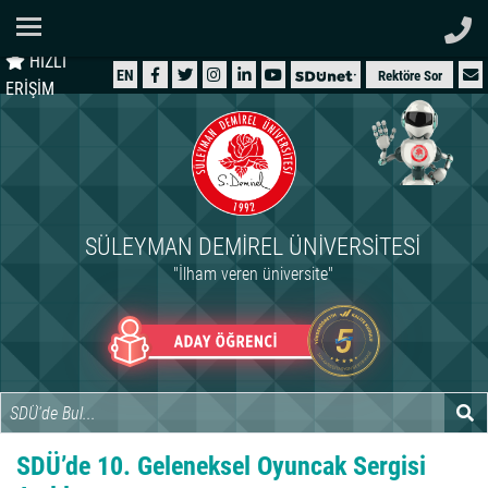
Ana Sayfa
HIZLI
ÜNİVERSİTEMİZ
EN
Rektöre Sor
ERİŞİM
AKADEMİK
ÖĞRENCİ
İDARİ
SÜLEYMAN DEMIREL ÜNIVERSITESI
ARAŞTIRMA
"İlham veren üniversite"
HASTANELER
INTERNATIONAL
SDÜ’de 10. Geleneksel Oyuncak Sergisi