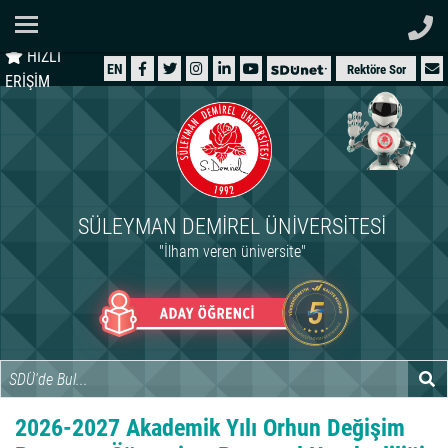
Ana Sayfa
HIZLI
ÜNİVERSİTEMİZ
EN
Rektöre Sor
ERİŞİM
AKADEMİK
ÖĞRENCİ
İDARİ
SÜLEYMAN DEMIREL ÜNIVERSITESI
ARAŞTIRMA
"İlham veren üniversite"
HASTANELER
INTERNATIONAL
2026-2027 Akademik Yılı Orhun Değişim