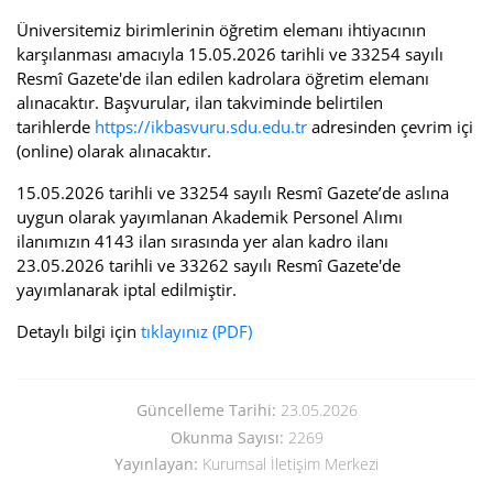
Üniversitemiz birimlerinin öğretim elemanı ihtiyacının
karşılanması amacıyla 15.05.2026 tarihli ve 33254 sayılı
Resmî Gazete'de ilan edilen kadrolara öğretim elemanı
alınacaktır. Başvurular, ilan takviminde belirtilen
tarihlerde
https://ikbasvuru.sdu.edu.tr
adresinden çevrim içi
(online) olarak alınacaktır.
15.05.2026 tarihli ve 33254 sayılı Resmî Gazete’de aslına
uygun olarak yayımlanan Akademik Personel Alımı
ilanımızın 4143 ilan sırasında yer alan kadro ilanı
23.05.2026 tarihli ve 33262 sayılı Resmî Gazete'de
yayımlanarak iptal edilmiştir.
Detaylı bilgi için
tıklayınız (PDF)
Güncelleme Tarihi:
23.05.2026
Okunma Sayısı:
2269
Yayınlayan:
Kurumsal İletişim Merkezi