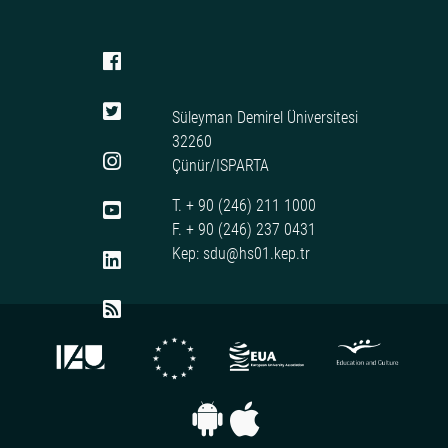
Süleyman Demirel Üniversitesi
32260
Çünür/ISPARTA
T. + 90 (246) 211 1000
F. + 90 (246) 237 0431
Kep: sdu@hs01.kep.tr