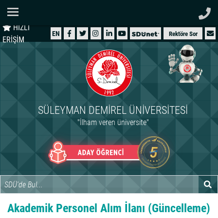
Ana Sayfa
HIZLI
ÜNİVERSİTEMİZ
EN
Rektöre Sor
ERİŞİM
AKADEMİK
ÖĞRENCİ
İDARİ
SÜLEYMAN DEMIREL ÜNIVERSITESI
ARAŞTIRMA
"İlham veren üniversite"
HASTANELER
INTERNATIONAL
Akademik Personel Alım İlanı (Güncelleme)