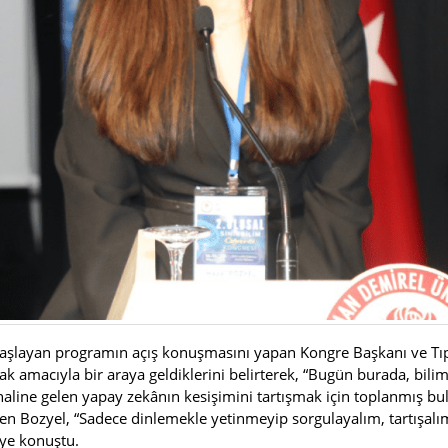
başlayan programın açış konuşmasını yapan Kongre Başkanı ve Tıp F
k amacıyla bir araya geldiklerini belirterek, “Bugün burada, bilimi
 haline gelen yapay zekânın kesişimini tartışmak için toplanmış b
den Bozyel, “Sadece dinlemekle yetinmeyip sorgulayalım, tartışalım
iye konuştu.