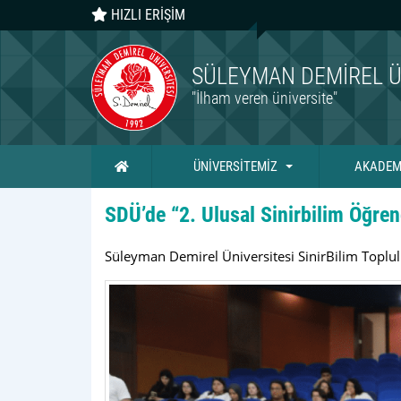
HIZLI ERİŞİM
SÜLEYMAN DEMIREL Ü
"İlham veren üniversite"
Ana Sayfa
ÜNİVERSİTEMİZ
AKADEM
SDÜ’de “2. Ulusal Sinirbilim Öğren
Süleyman Demirel Üniversitesi SinirBilim Toplulu