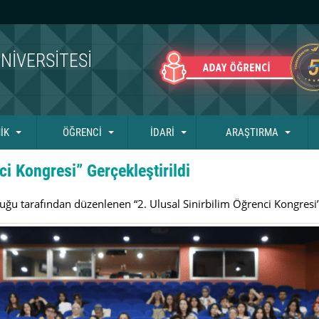
NIVERSITESI
İK
ÖĞRENCİ
İDARİ
ARAŞTIRMA
ci Kongresi” Gerçekleştirildi
ğu tarafından düzenlenen “2. Ulusal Sinirbilim Öğrenci Kongresi”ni