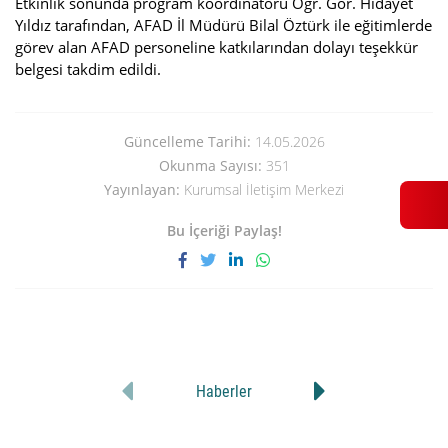
Etkinlik sonunda program koordinatörü Öğr. Gör. Hidayet
Yıldız tarafından, AFAD İl Müdürü Bilal Öztürk ile eğitimlerde
görev alan AFAD personeline katkılarından dolayı teşekkür
belgesi takdim edildi.
Güncelleme Tarihi:
14.05.2026
Okunma Sayısı:
351
Yayınlayan:
Kurumsal İletişim Merkezi
Bu İçeriği Paylaş!
Haberler