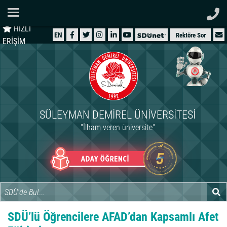
Ana Sayfa
HIZLI
ÜNİVERSİTEMİZ
EN
Rektöre Sor
ERİŞİM
AKADEMİK
ÖĞRENCİ
İDARİ
SÜLEYMAN DEMIREL ÜNIVERSITESI
ARAŞTIRMA
"İlham veren üniversite"
HASTANELER
INTERNATIONAL
SDÜ’lü Öğrencilere AFAD’dan Kapsamlı Afet