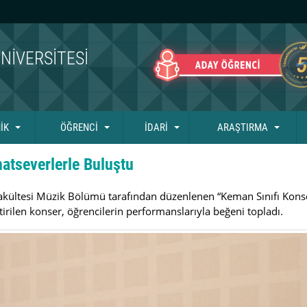
NIVERSITESI
İK
ÖĞRENCİ
İDARİ
ARAŞTIRMA
atseverlerle Buluştu
akültesi Müzik Bölümü tarafından düzenlenen “Keman Sınıfı Konser
tirilen konser, öğrencilerin performanslarıyla beğeni topladı.