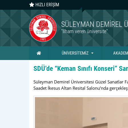
HIZLI ERİŞİM
SÜLEYMAN DEMIREL Ü
"İlham veren üniversite"
Ana Sayfa
ÜNİVERSİTEMİZ
AKADEM
SDÜ’de “Keman Sınıfı Konseri” San
Süleyman Demirel Üniversitesi
Güzel Sanatlar F
Saadet İkesus Altan Resital Salonu’nda gerçekleş