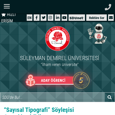
Ana Sayfa
HIZLI
ÜNİVERSİTEMİZ
EN
Rektöre Sor
ERİŞİM
AKADEMİK
ÖĞRENCİ
İDARİ
SÜLEYMAN DEMIREL ÜNIVERSITESI
ARAŞTIRMA
"İlham veren üniversite"
HASTANELER
INTERNATIONAL
“Sayısal Tipografi” Söyleşisi